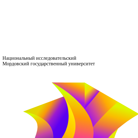
entrance-exam@adm.mrsu.ru
+7 (800) 222-13-77
© 1998–2026 МГУ им. Н.П. ОГАРЁВА
При использовании материалов сайта ссылка на источник обяз
Национальный исследовательский
Мордовский государственный университет