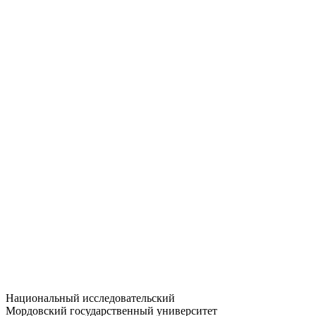
Статистика приёма
Большевистская ул., 68/1
dep-general@adm.mrsu.ru
+7 (8342) 24-37-32
Приёмная комиссия
Полежаева ул., 44
entrance-exam@adm.mrsu.ru
+7 (800) 222-13-77
© 1998–2026 МГУ им. Н.П. ОГАРЁВА
При использовании материалов сайта ссылка на источник
обязательна
Национальный исследовательский
Мордовский государственный университет