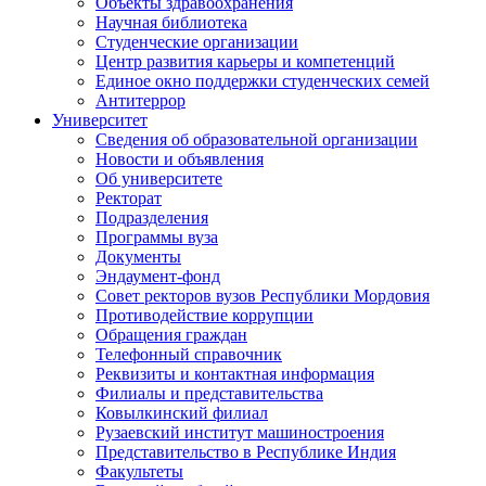
Объекты здравоохранения
Научная библиотека
Студенческие организации
Центр развития карьеры и компетенций
Единое окно поддержки студенческих семей
Антитеррор
Университет
Сведения об образовательной организации
Новости и объявления
Об университете
Ректорат
Подразделения
Программы вуза
Документы
Эндаумент-фонд
Совет ректоров вузов Республики Мордовия
Противодействие коррупции
Обращения граждан
Телефонный справочник
Реквизиты и контактная информация
Филиалы и представительства
Ковылкинский филиал
Рузаевский институт машиностроения
Представительство в Республике Индия
Факультеты