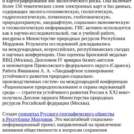
и картографирования зон экологического риска. Она включает
более 150 тематических слоев электронных карт и баз данных,
содержащих эколого-геохимическую, геологическую,
гидрогеологическую, почвенную, геоботаническую,
природоохранную, ландшафтную, социально-экономическую
и геоэкологическую информацию. ГИС активно используется
как в научно-исследовательской, так и учебной работе,
внедрена в Министерстве природных ресурсов Республики
Мордовия. Результаты исследований докладывались
на международных, всероссийских, республиканских съездах
и научных конференциях. Они оценены Бронзовой медалью
ВВЦ (Москва), Дипломом IV ярмарки бизнес-ангелов
и инноваторов Приволжского федерального округа (Саранск).
Работа Ямашкина А. А. «Ландшафтное планирование
устойчивого развития природно-социально-
производственных систем» на международной конференции
«Рациональное природопользование и охрана окружающей
среды — стратегия устойчивого развития России в XXI веке»
получила Диплом лауреата Министерства природных
ресурсов Российской федерации (Москва).
Cоздан
геопортал Русского географического общества
в Республике Мордовия
. Это масштабный социально-
информационный проект, направленный на привлечение
внимания общественности к вопросам сохранения