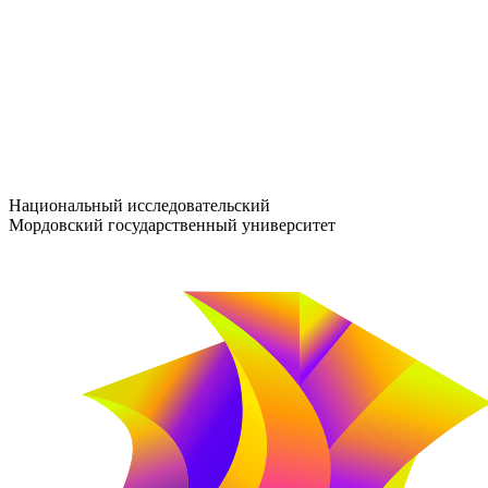
entrance-exam@adm.mrsu.ru
+7 (800) 222-13-77
© 1998–2026 МГУ им. Н.П. ОГАРЁВА
При использовании материалов сайта ссылка на источник обяз
Национальный исследовательский
Мордовский государственный университет