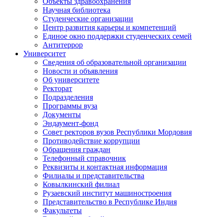
Объекты здравоохранения
Научная библиотека
Студенческие организации
Центр развития карьеры и компетенций
Единое окно поддержки студенческих семей
Антитеррор
Университет
Сведения об образовательной организации
Новости и объявления
Об университете
Ректорат
Подразделения
Программы вуза
Документы
Эндаумент-фонд
Совет ректоров вузов Республики Мордовия
Противодействие коррупции
Обращения граждан
Телефонный справочник
Реквизиты и контактная информация
Филиалы и представительства
Ковылкинский филиал
Рузаевский институт машиностроения
Представительство в Республике Индия
Факультеты