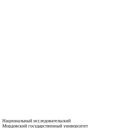
Статистика приёма
Большевистская ул., 68/1
dep-general@adm.mrsu.ru
+7 (8342) 24-37-32
Приёмная комиссия
Полежаева ул., 44
entrance-exam@adm.mrsu.ru
+7 (800) 222-13-77
© 1998–2026 МГУ им. Н.П. ОГАРЁВА
При использовании материалов сайта ссылка на источник
обязательна
Национальный исследовательский
Мордовский государственный университет