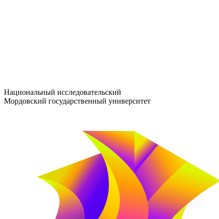
entrance-exam@adm.mrsu.ru
+7 (800) 222-13-77
© 1998–2026 МГУ им. Н.П. ОГАРЁВА
При использовании материалов сайта ссылка на источник обяз
Национальный исследовательский
Мордовский государственный университет