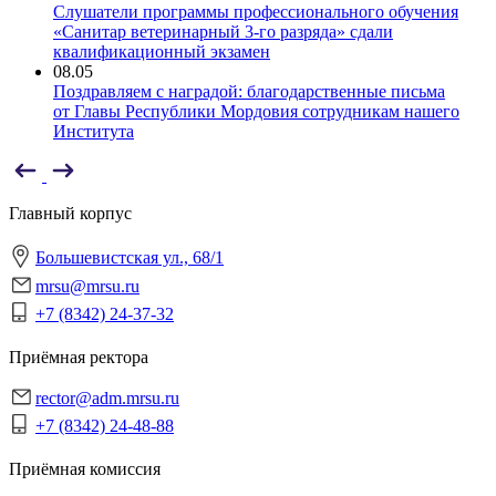
Слушатели программы профессионального обучения
«Санитар ветеринарный 3-го разряда» сдали
квалификационный экзамен
08.05
Поздравляем с наградой: благодарственные письма
от Главы Республики Мордовия сотрудникам нашего
Института
Главный корпус
Большевистская ул., 68/1
mrsu@mrsu.ru
+7 (8342) 24-37-32
Приёмная ректора
rector@adm.mrsu.ru
+7 (8342) 24-48-88
Приёмная комиссия