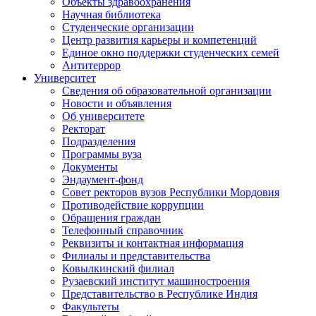
Объекты здравоохранения
Научная библиотека
Студенческие организации
Центр развития карьеры и компетенций
Единое окно поддержки студенческих семей
Антитеррор
Университет
Сведения об образовательной организации
Новости и объявления
Об университете
Ректорат
Подразделения
Программы вуза
Документы
Эндаумент-фонд
Совет ректоров вузов Республики Мордовия
Противодействие коррупции
Обращения граждан
Телефонный справочник
Реквизиты и контактная информация
Филиалы и представительства
Ковылкинский филиал
Рузаевский институт машиностроения
Представительство в Республике Индия
Факультеты