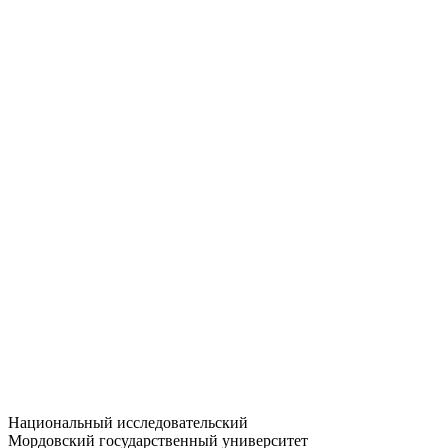
Статистика приёма
Большевистская ул., 68/1
dep-general@adm.mrsu.ru
+7 (8342) 24-37-32
Приёмная комиссия
Полежаева ул., 44
entrance-exam@adm.mrsu.ru
+7 (800) 222-13-77
© 1998–2026 МГУ им. Н.П. ОГАРЁВА
При использовании материалов сайта ссылка на источник
обязательна
Национальный исследовательский
Мордовский государственный университет