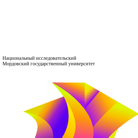
entrance-exam@adm.mrsu.ru
+7 (800) 222-13-77
© 1998–2026 МГУ им. Н.П. ОГАРЁВА
При использовании материалов сайта ссылка на источник обяз
Национальный исследовательский
Мордовский государственный университет