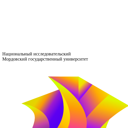
entrance-exam@adm.mrsu.ru
+7 (800) 222-13-77
© 1998–2026 МГУ им. Н.П. ОГАРЁВА
При использовании материалов сайта ссылка на источник обяз
Национальный исследовательский
Мордовский государственный университет