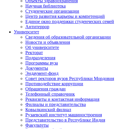
Объекты здравоохранения
Научная библиотека
Студенческие организации
Центр развития карьеры и компетенций
Единое окно поддержки студенческих семей
Антитеррор
Университет
Сведения об образовательной организации
Новости и объявления
Об университете
Ректорат
Подразделения
Программы вуза
Документы
Эндаумент-фонд
Совет ректоров вузов Республики Мордовия
Противодействие коррупции
Обращения граждан
Телефонный справочник
Реквизиты и контактная информация
Филиалы и представительства
Ковылкинский филиал
Рузаевский институт машиностроения
Представительство в Республике Индия
Факультеты