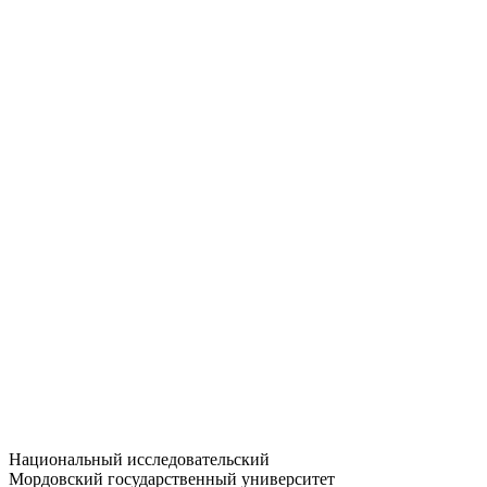
Статистика приёма
Большевистская ул., 68/1
dep-general@adm.mrsu.ru
+7 (8342) 24-37-32
Приёмная комиссия
Полежаева ул., 44
entrance-exam@adm.mrsu.ru
+7 (800) 222-13-77
© 1998–2026 МГУ им. Н.П. ОГАРЁВА
При использовании материалов сайта ссылка на источник
обязательна
Национальный исследовательский
Мордовский государственный университет