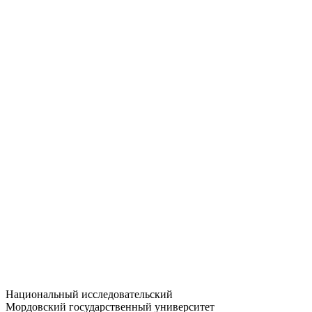
Статистика приёма
Большевистская ул., 68/1
dep-general@adm.mrsu.ru
+7 (8342) 24-37-32
Приёмная комиссия
Полежаева ул., 44
entrance-exam@adm.mrsu.ru
+7 (800) 222-13-77
© 1998–2026 МГУ им. Н.П. ОГАРЁВА
При использовании материалов сайта ссылка на источник
обязательна
Национальный исследовательский
Мордовский государственный университет