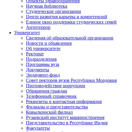
Объекты здравоохранения
Научная библиотека
Студенческие организации
Центр развития карьеры и компетенций
Единое окно поддержки студенческих семей
Антитеррор
Университет
Сведения об образовательной организации
Новости и объявления
Об университете
Ректорат
Подразделения
Программы вуза
Документы
Эндаумент-фонд
Совет ректоров вузов Республики Мордовия
Противодействие коррупции
Обращения граждан
Телефонный справочник
Реквизиты и контактная информация
Филиалы и представительства
Ковылкинский филиал
Рузаевский институт машиностроения
Представительство в Республике Индия
Факультеты