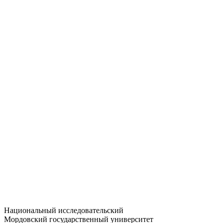
Статистика приёма
Большевистская ул., 68/1
dep-general@adm.mrsu.ru
+7 (8342) 24-37-32
Приёмная комиссия
Полежаева ул., 44
entrance-exam@adm.mrsu.ru
+7 (800) 222-13-77
© 1998–2026 МГУ им. Н.П. ОГАРЁВА
При использовании материалов сайта ссылка на источник
обязательна
Национальный исследовательский
Мордовский государственный университет