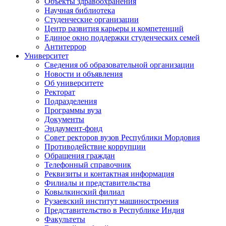
Объекты здравоохранения
Научная библиотека
Студенческие организации
Центр развития карьеры и компетенций
Единое окно поддержки студенческих семей
Антитеррор
Университет
Сведения об образовательной организации
Новости и объявления
Об университете
Ректорат
Подразделения
Программы вуза
Документы
Эндаумент-фонд
Совет ректоров вузов Республики Мордовия
Противодействие коррупции
Обращения граждан
Телефонный справочник
Реквизиты и контактная информация
Филиалы и представительства
Ковылкинский филиал
Рузаевский институт машиностроения
Представительство в Республике Индия
Факультеты