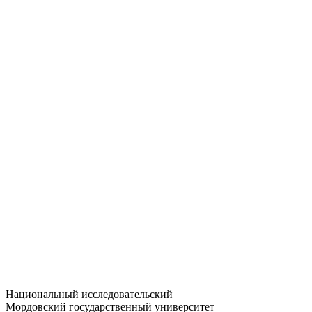
Статистика приёма
Большевистская ул., 68/1
dep-general@adm.mrsu.ru
+7 (8342) 24-37-32
Приёмная комиссия
Полежаева ул., 44
entrance-exam@adm.mrsu.ru
+7 (800) 222-13-77
© 1998–2026 МГУ им. Н.П. ОГАРЁВА
При использовании материалов сайта ссылка на источник
обязательна
Национальный исследовательский
Мордовский государственный университет