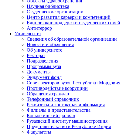
Объекты здравоохранения
Научная библиотека
Студенческие организации
Центр развития карьеры и компетенций
Единое окно поддержки студенческих семей
Антитеррор
Университет
Сведения об образовательной организации
Новости и объявления
Об университете
Ректорат
Подразделения
Программы вуза
Документы
Эндаумент-фонд
Совет ректоров вузов Республики Мордовия
Противодействие коррупции
Обращения граждан
Телефонный справочник
Реквизиты и контактная информация
Филиалы и представительства
Ковылкинский филиал
Рузаевский институт машиностроения
Представительство в Республике Индия
Факультеты