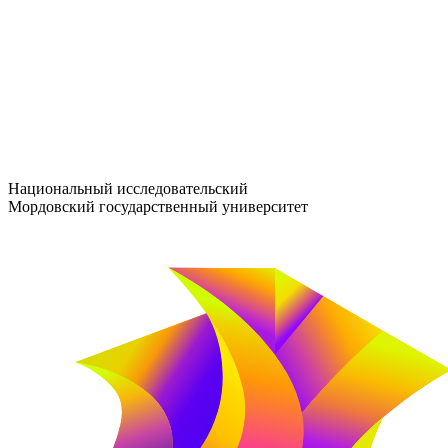
entrance-exam@adm.mrsu.ru
+7 (800) 222-13-77
© 1998–2026 МГУ им. Н.П. ОГАРЁВА
При использовании материалов сайта ссылка на источник обяз
Национальный исследовательский
Мордовский государственный университет