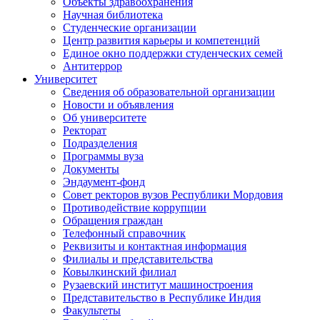
Объекты здравоохранения
Научная библиотека
Студенческие организации
Центр развития карьеры и компетенций
Единое окно поддержки студенческих семей
Антитеррор
Университет
Сведения об образовательной организации
Новости и объявления
Об университете
Ректорат
Подразделения
Программы вуза
Документы
Эндаумент-фонд
Совет ректоров вузов Республики Мордовия
Противодействие коррупции
Обращения граждан
Телефонный справочник
Реквизиты и контактная информация
Филиалы и представительства
Ковылкинский филиал
Рузаевский институт машиностроения
Представительство в Республике Индия
Факультеты