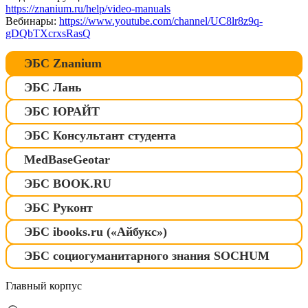
https://znanium.ru/help/video-manuals
Вебинары:
https://www.youtube.com/channel/UC8lr8z9q-
gDQbTXcrxsRasQ
ЭБС Znanium
ЭБС Лань
ЭБС ЮРАЙТ
ЭБС Консультант студента
MedBasеGeotar
ЭБС BOOK.RU
ЭБС Руконт
ЭБС ibooks.ru («Айбукс»)
ЭБС социогуманитарного знания SOCHUM
Главный корпус