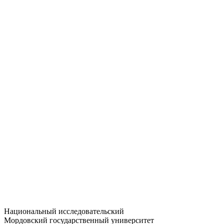
Статистика приёма
Большевистская ул., 68/1
dep-general@adm.mrsu.ru
+7 (8342) 24-37-32
Приёмная комиссия
Полежаева ул., 44
entrance-exam@adm.mrsu.ru
+7 (800) 222-13-77
© 1998–2026 МГУ им. Н.П. ОГАРЁВА
При использовании материалов сайта ссылка на источник
обязательна
Национальный исследовательский
Мордовский государственный университет