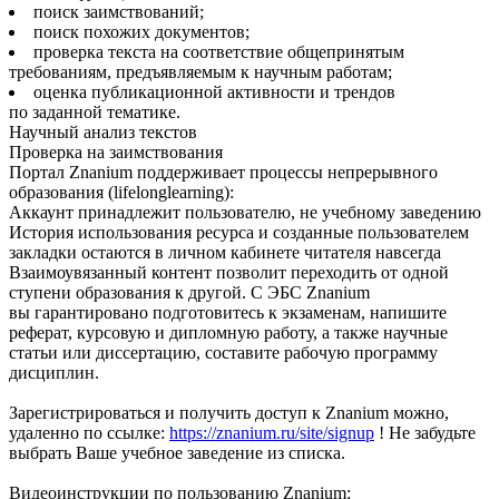
поиск заимствований;
поиск похожих документов;
проверка текста на соответствие общепринятым
требованиям, предъявляемым к научным работам;
оценка публикационной активности и трендов
по заданной тематике.
Научный анализ текстов
Проверка на заимствования
Портал Znanium поддерживает процессы непрерывного
образования (lifelonglearning):
Аккаунт принадлежит пользователю, не учебному заведению
История использования ресурса и созданные пользователем
закладки остаются в личном кабинете читателя навсегда
Взаимоувязанный контент позволит переходить от одной
ступени образования к другой. С ЭБС Znanium
вы гарантировано подготовитесь к экзаменам, напишите
реферат, курсовую и дипломную работу, а также научные
статьи или диссертацию, составите рабочую программу
дисциплин.
Зарегистрироваться и получить доступ к Znanium можно,
удаленно по ссылке:
https://znanium.ru/site/signup
! Не забудьте
выбрать Ваше учебное заведение из списка.
Видеоинструкции по пользованию Znanium: