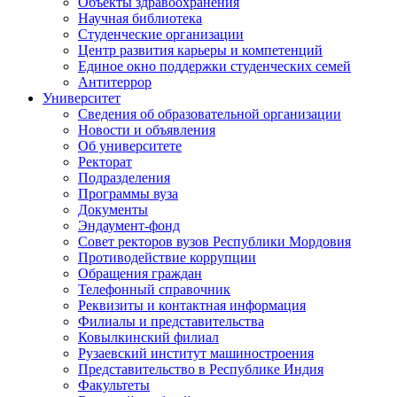
Объекты здравоохранения
Научная библиотека
Студенческие организации
Центр развития карьеры и компетенций
Единое окно поддержки студенческих семей
Антитеррор
Университет
Сведения об образовательной организации
Новости и объявления
Об университете
Ректорат
Подразделения
Программы вуза
Документы
Эндаумент-фонд
Совет ректоров вузов Республики Мордовия
Противодействие коррупции
Обращения граждан
Телефонный справочник
Реквизиты и контактная информация
Филиалы и представительства
Ковылкинский филиал
Рузаевский институт машиностроения
Представительство в Республике Индия
Факультеты