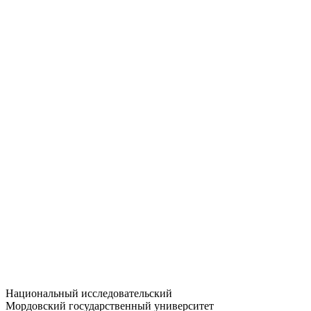
Статистика приёма
Большевистская ул., 68/1
dep-general@adm.mrsu.ru
+7 (8342) 24-37-32
Приёмная комиссия
Полежаева ул., 44
entrance-exam@adm.mrsu.ru
+7 (800) 222-13-77
© 1998–2026 МГУ им. Н.П. ОГАРЁВА
При использовании материалов сайта ссылка на источник
обязательна
Национальный исследовательский
Мордовский государственный университет