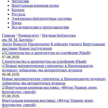
Читателям
Виртуальная книжная полка
Каталог
Ресурсы
Электронно-библиотечные системы
Наука
Исследователям и преподавателям
Главная
/
Университет
/
Научная библиотека
им. М. М. Бахтина
/
Лента
Новости
Презентации
К юбилею ученого
Виртуальные
выставки
Новые поступления
07.08.2026
Строительство и архитектура на платформе Юрайт
06.08.2026
Новые математические горизонты: в Национальную подписку
добавлены два авторитетных журнала
05.08.2026
Виртуальная книжная выставка: «Фёдор Ушаков: воин,
флотоводец, святой»