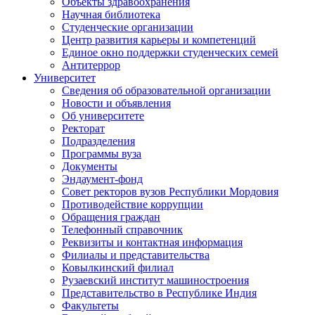
Объекты здравоохранения
Научная библиотека
Студенческие организации
Центр развития карьеры и компетенций
Единое окно поддержки студенческих семей
Антитеррор
Университет
Сведения об образовательной организации
Новости и объявления
Об университете
Ректорат
Подразделения
Программы вуза
Документы
Эндаумент-фонд
Совет ректоров вузов Республики Мордовия
Противодействие коррупции
Обращения граждан
Телефонный справочник
Реквизиты и контактная информация
Филиалы и представительства
Ковылкинский филиал
Рузаевский институт машиностроения
Представительство в Республике Индия
Факультеты