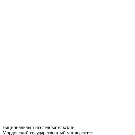
Статистика приёма
Большевистская ул., 68/1
dep-general@adm.mrsu.ru
+7 (8342) 24-37-32
Приёмная комиссия
Полежаева ул., 44
entrance-exam@adm.mrsu.ru
+7 (800) 222-13-77
© 1998–2026 МГУ им. Н.П. ОГАРЁВА
При использовании материалов сайта ссылка на источник
обязательна
Национальный исследовательский
Мордовский государственный университет