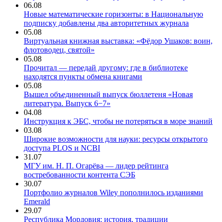
06.08
Новые математические горизонты: в Национальную
подписку добавлены два авторитетных журнала
05.08
Виртуальная книжная выставка: «Фёдор Ушаков: воин,
флотоводец, святой»
05.08
Прочитал — передай другому: где в библиотеке
находятся пункты обмена книгами
05.08
Вышел объединенный выпуск бюллетеня «Новая
литература. Выпуск 6−7»
04.08
Инструкция к ЭБС, чтобы не потеряться в море знаний
03.08
Широкие возможности для науки: ресурсы открытого
доступа PLOS и NCBI
31.07
МГУ им. Н. П. Огарёва — лидер рейтинга
востребованности контента СЭБ
30.07
Портфолио журналов Wiley пополнилось изданиями
Emerald
29.07
Республика Мордовия: история, традиции