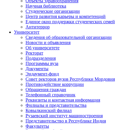
Объекты здравоохранения
Научная библиотека
Студенческие организации
Центр развития карьеры и компетенций
Единое окно поддержки студенческих семей
Антитеррор
Университет
Сведения об образовательной организации
Новости и объявления
Об университете
Ректорат
Подразделения
Программы вуза
Документы
Эндаумент-фонд
Совет ректоров вузов Республики Мордовия
Противодействие коррупции
Обращения граждан
Телефонный справочник
Реквизиты и контактная информация
Филиалы и представительства
Ковылкинский филиал
Рузаевский институт машиностроения
Представительство в Республике Индия
Факультеты