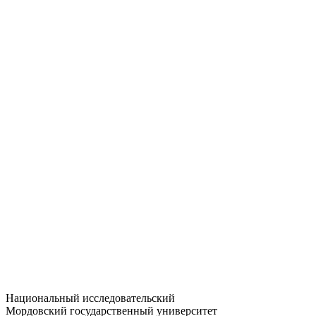
Статистика приёма
Большевистская ул., 68/1
dep-general@adm.mrsu.ru
+7 (8342) 24-37-32
Приёмная комиссия
Полежаева ул., 44
entrance-exam@adm.mrsu.ru
+7 (800) 222-13-77
© 1998–2026 МГУ им. Н.П. ОГАРЁВА
При использовании материалов сайта ссылка на источник
обязательна
Национальный исследовательский
Мордовский государственный университет