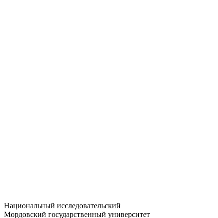
Статистика приёма
Большевистская ул., 68/1
dep-general@adm.mrsu.ru
+7 (8342) 24-37-32
Приёмная комиссия
Полежаева ул., 44
entrance-exam@adm.mrsu.ru
+7 (800) 222-13-77
© 1998–2026 МГУ им. Н.П. ОГАРЁВА
При использовании материалов сайта ссылка на источник
обязательна
Национальный исследовательский
Мордовский государственный университет