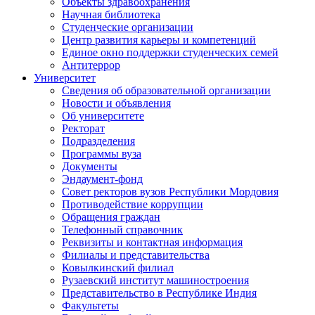
Объекты здравоохранения
Научная библиотека
Студенческие организации
Центр развития карьеры и компетенций
Единое окно поддержки студенческих семей
Антитеррор
Университет
Сведения об образовательной организации
Новости и объявления
Об университете
Ректорат
Подразделения
Программы вуза
Документы
Эндаумент-фонд
Совет ректоров вузов Республики Мордовия
Противодействие коррупции
Обращения граждан
Телефонный справочник
Реквизиты и контактная информация
Филиалы и представительства
Ковылкинский филиал
Рузаевский институт машиностроения
Представительство в Республике Индия
Факультеты