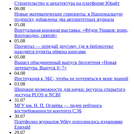
Строительство и архитектура на платформе Юрайт
06.08
Новые математические горизонты: в Национальную
подписку добавлены два авторитетных журнала
05.08
Виртуальная книжная выставка: «Фёдор Ушаков: воин,
флотоводец, святой»
05.08
Прочитал — передай другому: где в библиотеке
находятся пункты обмена книгами
05.08
Вышел объединенный выпуск бюллетеня «Новая
литература. Выпуск 6−7»
04.08
Инструкция к ЭБС, чтобы не потеряться в море знаний
03.08
Широкие возможности для науки: ресурсы открытого
доступа PLOS и NCBI
31.07
МГУ им. Н. П. Огарёва — лидер рейтинга
востребованности контента СЭБ
30.07
Портфолио журналов Wiley пополнилось изданиями
Emerald
29.07