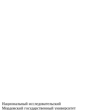
Статистика приёма
Большевистская ул., 68/1
dep-general@adm.mrsu.ru
+7 (8342) 24-37-32
Приёмная комиссия
Полежаева ул., 44
entrance-exam@adm.mrsu.ru
+7 (800) 222-13-77
© 1998–2026 МГУ им. Н.П. ОГАРЁВА
При использовании материалов сайта ссылка на источник
обязательна
Национальный исследовательский
Мордовский государственный университет