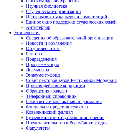
Объекты здравоохранения
Научная библиотека
Студенческие организации
Центр развития карьеры и компетенций
Единое окно поддержки студенческих семей
Антитеррор
Университет
Сведения об образовательной организации
Новости и объявления
Об университете
Ректорат
Подразделения
Программы вуза
Документы
Эндаумент-фонд
Совет ректоров вузов Республики Мордовия
Противодействие коррупции
Обращения граждан
Телефонный справочник
Реквизиты и контактная информация
Филиалы и представительства
Ковылкинский филиал
Рузаевский институт машиностроения
Представительство в Республике Индия
Факультеты