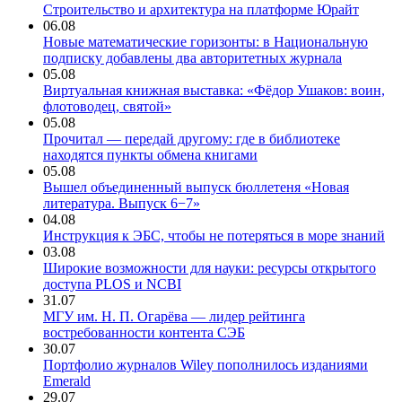
Строительство и архитектура на платформе Юрайт
06.08
Новые математические горизонты: в Национальную
подписку добавлены два авторитетных журнала
05.08
Виртуальная книжная выставка: «Фёдор Ушаков: воин,
флотоводец, святой»
05.08
Прочитал — передай другому: где в библиотеке
находятся пункты обмена книгами
05.08
Вышел объединенный выпуск бюллетеня «Новая
литература. Выпуск 6−7»
04.08
Инструкция к ЭБС, чтобы не потеряться в море знаний
03.08
Широкие возможности для науки: ресурсы открытого
доступа PLOS и NCBI
31.07
МГУ им. Н. П. Огарёва — лидер рейтинга
востребованности контента СЭБ
30.07
Портфолио журналов Wiley пополнилось изданиями
Emerald
29.07