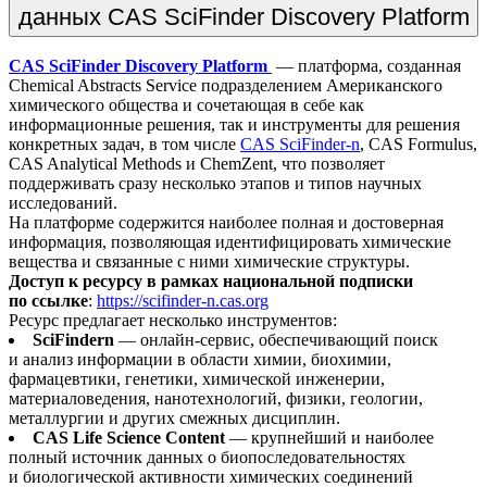
данных CAS SciFinder Discovery Platform
CAS SciFinder Discovery Platform
— платформа, созданная
Chemical Abstracts Service подразделением Американского
химического общества и сочетающая в себе как
информационные решения, так и инструменты для решения
конкретных задач, в том числе
CAS SciFinder-n
, CAS Formulus,
CAS Analytical Methods и ChemZent, что позволяет
поддерживать сразу несколько этапов и типов научных
исследований.
На платформе содержится наиболее полная и достоверная
информация, позволяющая идентифицировать химические
вещества и связанные с ними химические структуры.
Доступ к ресурсу в рамках национальной подписки
по ссылке
:
https://scifinder-n.cas.org
Ресурс предлагает несколько инструментов:
SciFindern
— онлайн-сервис, обеспечивающий поиск
и анализ информации в области химии, биохимии,
фармацевтики, генетики, химической инженерии,
материаловедения, нанотехнологий, физики, геологии,
металлургии и других смежных дисциплин.
CAS Life Science Content
— крупнейший и наиболее
полный источник данных о биопоследовательностях
и биологической активности химических соединений