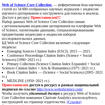
Web of Science Core Collection
— реферативная база научных
статей из 34 000 отобранных научных журналов с индексом
научного цитирования и инструмента для поиска и анализа.
Доступ к ресурсу
Приостановлен!!!
Набор данных Web of Science Core Collection связан
с региональными индексами цитирования на платформе Web
of Science, патентными данными, специализированными
предметными индексами и индексом наборов
исследовательских данных.
БД Web of Science Core Collection включает следующие
индексы:
Emerging Sources Citation Index (ESCI). 2015 — 2021.
Conference Proceedings Citation Index (Science + Social
Sciences) (1990−2021 гг.)
Primary Collection (Science Citation Index Expanded + Social
Sciences Citation Index + Arts & Humanities) (1975−2021 гг.)
Book Citation Index — (Science + Social Sciences) (2005−2021
гг.)
MEDLINE (1950−2021 гг.)
Приостановлен
доступ к ресурсу в рамках национальной
подписки по ссылке
http://www.webofscience.com/
Чтобы получить
удаленный доступ
к ресурсу Web of Science
Core Collection компании Clarivate Analytics воспользуйтесь
инструкцией на странице издательства.
(Ссылка)