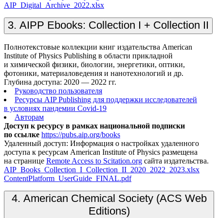
AIP_Digital_Archive_2022.xlsx
3. AIPP Ebooks: Collection I + Collection II
Полнотекстовые коллекции книг издательства American
Institute of Physics Publishing в области прикладной
и химической физики, биологии, энергетики, оптики,
фотоники, материаловедения и нанотехнологий и др.
Глубина доступа: 2020 — 2022 гг.
Руководство пользователя
Ресурсы AIP Publishing для поддержки исследователей
в условиях пандемии Covid-19
Авторам
Доступ к ресурсу в рамках национальной подписки
по ссылке
https://pubs.aip.org/books
Удаленный доступ: Информация о настройках удаленного
доступа к ресурсам American Institute of Physics размещена
на странице
Remote Access to Scitation.org
сайта издательства.
AIP_Books_Collection_I_Collection_II_2020_2022_2023.xlsx
ContentPlatform_UserGuide_FINAL.pdf
4. American Chemical Society (ACS Web
Editions)