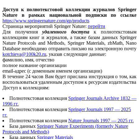
Доступ к полнотекстовой коллекции журналов Springer
Nature в рамках национальной подписки по ссылке
https://www.springernature.com/gp/products
Страница мероприятий Springer Nature:
перейти
Для получения
удаленного доступа
к полнотекстовым
коллекциям книг и журналов, а также базам данных Springer
Nature Protocols and Methods, Springer Materials, zbMath, Nano
Database необходимо отправить письмо на электронную почту
kotchieva@100k20.ru
, указав следующие данные:
фамилию, имя, отчество
полное название организации
email-адрес (с доменным именем организации)
В течение 24 часов Вам будет прислана инструкция о том, как
воспользоваться удаленным доступом к ресурсам издательства
Доступ к коллекциям:
Полнотекстовая коллекция
Springer Journals Archive 1832 —
1996 гг.
Полнотекстовая коллекция
Springer Journals 1997 — 2025
гг.
Полнотекстовая коллекция
Nature Journals 1997 — 2025 гг.
База данных
Springer Nature Experiments (formerly Nature
Protocols and Methods)
База данных
Springer Materials