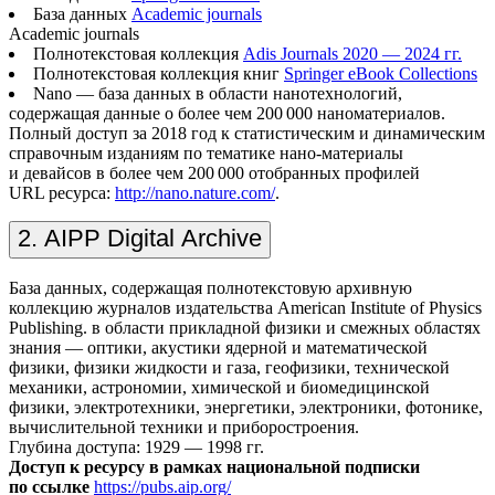
База данных
Academic journals
Academic journals
Полнотекстовая коллекция
Adis Journals 2020 — 2024 гг.
Полнотекстовая коллекция книг
Springer eBook Collections
Nano — база данных в области нанотехнологий,
содержащая данные о более чем 200 000 наноматериалов.
Полный доступ за 2018 год к статистическим и динамическим
справочным изданиям по тематике нано-материалы
и девайсов в более чем 200 000 отобранных профилей
URL ресурса:
http://nano.nature.com/
.
2. AIPP Digital Archive
База данных, содержащая полнотекстовую архивную
коллекцию журналов издательства American Institute of Physics
Publishing. в области прикладной физики и смежных областях
знания — оптики, акустики ядерной и математической
физики, физики жидкости и газа, геофизики, технической
механики, астрономии, химической и биомедицинской
физики, электротехники, энергетики, электроники, фотонике,
вычислительной техники и приборостроения.
Глубина доступа: 1929 — 1998 гг.
Доступ к ресурсу в рамках национальной подписки
по ссылке
https://pubs.aip.org/