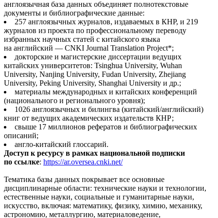
англоязычная база данных объединяет полнотекстовые
документы и библиографические данные:
257 англоязычных журналов, издаваемых в КНР, и 219
журналов из проекта по профессиональному переводу
избранных научных статей с китайского языка
на английский — CNKI Journal Translation Project*;
докторские и магистерские диссертации ведущих
китайских университетов: Tsinghua University, Wuhan
University, Nanjing University, Fudan University, Zhejiang
University, Peking University, Shanghai University и др.;
материалы международных и китайских конференций
(национального и регионального уровня);
1026 англоязычных и билингва (китайский/английский)
книг от ведущих академических издательств КНР;
свыше 17 миллионов рефератов и библиографических
описаний;
англо-китайский глоссарий.
Доступ к ресурсу в рамках национальной подписки
по ссылке
:
https://ar.oversea.cnki.net/
Тематика базы данных покрывает все основные
дисциплинарные области: технические науки и технологии,
естественные науки, социальные и гуманитарные науки,
искусство, включая: математику, физику, химию, механику,
астрономию, металлургию, материаловедение,