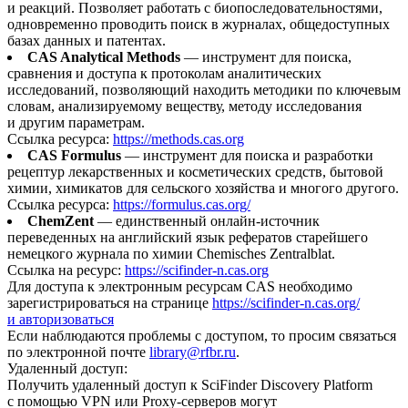
и реакций. Позволяет работать с биопоследовательностями,
одновременно проводить поиск в журналах, общедоступных
базах данных и патентах.
CAS Analytical Methods
— инструмент для поиска,
сравнения и доступа к протоколам аналитических
исследований, позволяющий находить методики по ключевым
словам, анализируемому веществу, методу исследования
и другим параметрам.
Ссылка ресурса:
https://methods.cas.org
CAS Formulus
— инструмент для поиска и разработки
рецептур лекарственных и косметических средств, бытовой
химии, химикатов для сельского хозяйства и многого другого.
Ссылка ресурса:
https://formulus.cas.org/
ChemZent
— единственный онлайн-источник
переведенных на английский язык рефератов старейшего
немецкого журнала по химии Chemisches Zentralblat.
Ссылка на ресурс:
https://scifinder-n.cas.org
Для доступа к электронным ресурсам CAS необходимо
зарегистрироваться на странице
https://scifinder-n.cas.org/
и авторизоваться
Если наблюдаются проблемы с доступом, то просим связаться
по электронной почте
library@rfbr.ru
.
Удаленный доступ:
Получить удаленный доступ к SciFinder Discovery Platform
с помощью VPN или Proxy-серверов могут