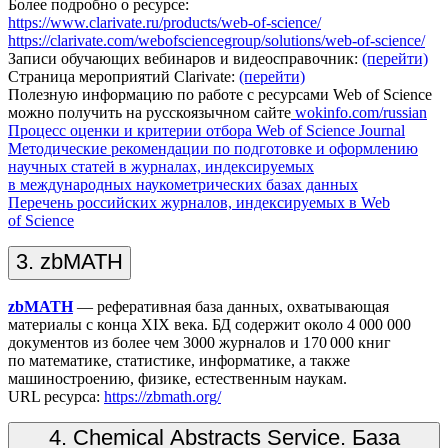
Более подробно о ресурсе:
https://www.clarivate.ru/products/web-of-science/
https://clarivate.com/webofsciencegroup/solutions/web-of-science/
Записи обучающих вебинаров и видеосправочник:
(перейти)
Страница мероприятий Clarivate:
(перейти)
Полезную информацию по работе с ресурсами Web of Science
можно получить на русскоязычном сайте
wokinfo.com/russian
Процесс оценки и критерии отбора Web of Science Journal
Методические рекомендации по подготовке и оформлению
научных статей в журналах, индексируемых
в международных наукометрических базах данных
Перечень российских журналов, индексируемых в Web
of Science
3. zbMATH
zbMATH
— реферативная база данных, охватывающая
материалы с конца XIX века. БД содержит около 4 000 000
документов из более чем 3000 журналов и 170 000 книг
по математике, статистике, информатике, а также
машиностроению, физике, естественным наукам.
URL ресурса:
https://zbmath.org/
4. Chemical Abstracts Service. База