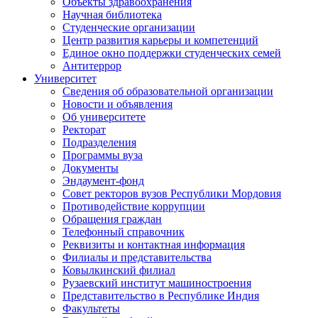
Объекты здравоохранения
Научная библиотека
Студенческие организации
Центр развития карьеры и компетенций
Единое окно поддержки студенческих семей
Антитеррор
Университет
Сведения об образовательной организации
Новости и объявления
Об университете
Ректорат
Подразделения
Программы вуза
Документы
Эндаумент-фонд
Совет ректоров вузов Республики Мордовия
Противодействие коррупции
Обращения граждан
Телефонный справочник
Реквизиты и контактная информация
Филиалы и представительства
Ковылкинский филиал
Рузаевский институт машиностроения
Представительство в Республике Индия
Факультеты