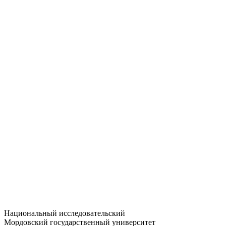
Статистика приёма
Большевистская ул., 68/1
dep-general@adm.mrsu.ru
+7 (8342) 24-37-32
Приёмная комиссия
Полежаева ул., 44
entrance-exam@adm.mrsu.ru
+7 (800) 222-13-77
© 1998–2026 МГУ им. Н.П. ОГАРЁВА
При использовании материалов сайта ссылка на источник
обязательна
Национальный исследовательский
Мордовский государственный университет