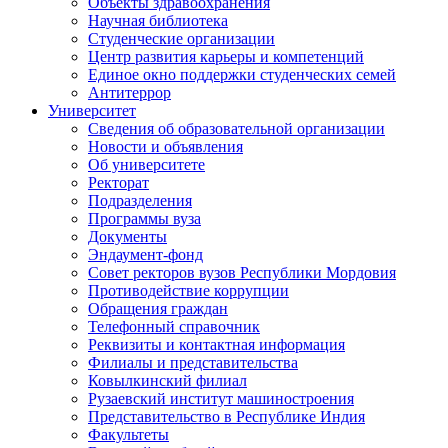
Объекты здравоохранения
Научная библиотека
Студенческие организации
Центр развития карьеры и компетенций
Единое окно поддержки студенческих семей
Антитеррор
Университет
Сведения об образовательной организации
Новости и объявления
Об университете
Ректорат
Подразделения
Программы вуза
Документы
Эндаумент-фонд
Совет ректоров вузов Республики Мордовия
Противодействие коррупции
Обращения граждан
Телефонный справочник
Реквизиты и контактная информация
Филиалы и представительства
Ковылкинский филиал
Рузаевский институт машиностроения
Представительство в Республике Индия
Факультеты