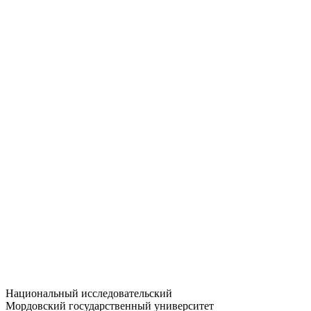
Статистика приёма
Большевистская ул., 68/1
dep-general@adm.mrsu.ru
+7 (8342) 24-37-32
Приёмная комиссия
Полежаева ул., 44
entrance-exam@adm.mrsu.ru
+7 (800) 222-13-77
© 1998–2026 МГУ им. Н.П. ОГАРЁВА
При использовании материалов сайта ссылка на источник
обязательна
Национальный исследовательский
Мордовский государственный университет