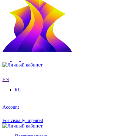
EN
RU
Account
For visually impaired