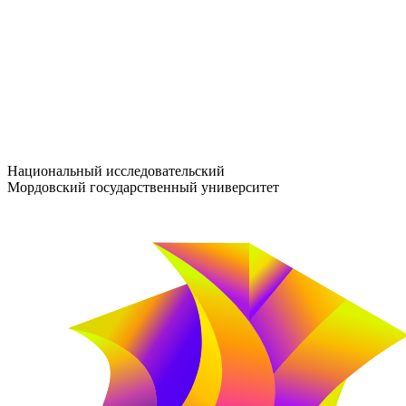
entrance-exam@adm.mrsu.ru
+7 (800) 222-13-77
© 1998–2026 МГУ им. Н.П. ОГАРЁВА
При использовании материалов сайта ссылка на источник обяз
Национальный исследовательский
Мордовский государственный университет