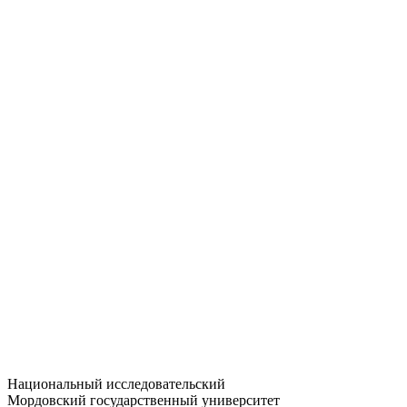
Статистика приёма
Большевистская ул., 68/1
dep-general@adm.mrsu.ru
+7 (8342) 24-37-32
Приёмная комиссия
Полежаева ул., 44
entrance-exam@adm.mrsu.ru
+7 (800) 222-13-77
© 1998–2026 МГУ им. Н.П. ОГАРЁВА
При использовании материалов сайта ссылка на источник
обязательна
Национальный исследовательский
Мордовский государственный университет