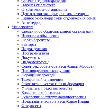
Объекты здравоохранения
Научная библиотека
Студенческие организации
Центр развития карьеры и компетенций
Единое окно поддержки студенческих семей
Антитеррор
Университет
Сведения об образовательной организации
Новости и объявления
Об университете
Ректорат
Подразделения
Программы вуза
Документы
Эндаумент-фонд
Совет ректоров вузов Республики Мордовия
Противодействие коррупции
Обращения граждан
Телефонный справочник
Реквизиты и контактная информация
Филиалы и представительства
Ковылкинский филиал
Рузаевский институт машиностроения
Представительство в Республике Индия
Факультеты