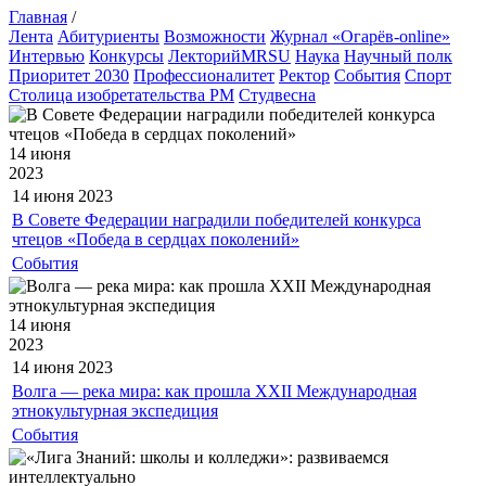
Главная
/
Лента
Абитуриенты
Возможности
Журнал «Огарёв-online»
Интервью
Конкурсы
ЛекторийMRSU
Наука
Научный полк
Приоритет 2030
Профессионалитет
Ректор
События
Спорт
Столица изобретательства РМ
Студвесна
14 июня
2023
14 июня
2023
В Совете Федерации наградили победителей конкурса
чтецов «Победа в сердцах поколений»
События
14 июня
2023
14 июня
2023
Волга — река мира: как прошла XXII Международная
этнокультурная экспедиция
События