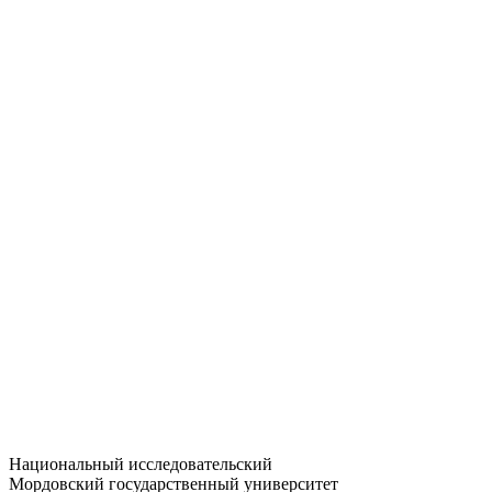
Статистика приёма
Большевистская ул., 68/1
dep-general@adm.mrsu.ru
+7 (8342) 24-37-32
Приёмная комиссия
Полежаева ул., 44
entrance-exam@adm.mrsu.ru
+7 (800) 222-13-77
© 1998–2026 МГУ им. Н.П. ОГАРЁВА
При использовании материалов сайта ссылка на источник
обязательна
Национальный исследовательский
Мордовский государственный университет