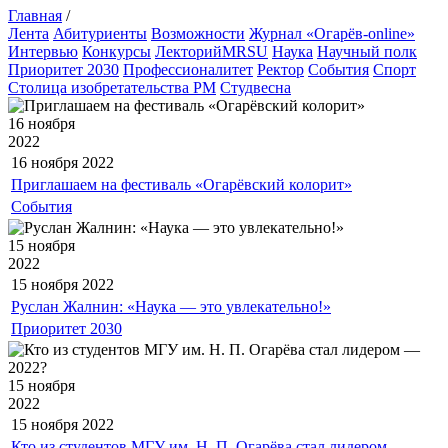
Главная
/
Лента
Абитуриенты
Возможности
Журнал «Огарёв-online»
Интервью
Конкурсы
ЛекторийMRSU
Наука
Научный полк
Приоритет 2030
Профессионалитет
Ректор
События
Спорт
Столица изобретательства РМ
Студвесна
16 ноября
2022
16 ноября
2022
Приглашаем на фестиваль «Огарёвский колорит»
События
15 ноября
2022
15 ноября
2022
Руслан Жалнин: «Наука — это увлекательно!»
Приоритет 2030
15 ноября
2022
15 ноября
2022
Кто из студентов МГУ им. Н. П. Огарёва стал лидером —