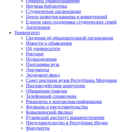
Объекты здравоохранения
Научная библиотека
Студенческие организации
Центр развития карьеры и компетенций
Единое окно поддержки студенческих семей
Антитеррор
Университет
Сведения об образовательной организации
Новости и объявления
Об университете
Ректорат
Подразделения
Программы вуза
Документы
Эндаумент-фонд
Совет ректоров вузов Республики Мордовия
Противодействие коррупции
Обращения граждан
Телефонный справочник
Реквизиты и контактная информация
Филиалы и представительства
Ковылкинский филиал
Рузаевский институт машиностроения
Представительство в Республике Индия
Факультеты