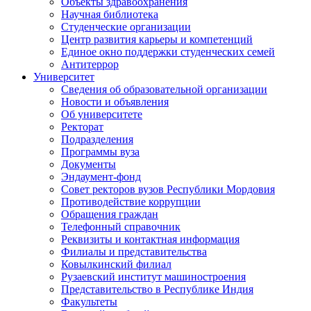
Объекты здравоохранения
Научная библиотека
Студенческие организации
Центр развития карьеры и компетенций
Единое окно поддержки студенческих семей
Антитеррор
Университет
Сведения об образовательной организации
Новости и объявления
Об университете
Ректорат
Подразделения
Программы вуза
Документы
Эндаумент-фонд
Совет ректоров вузов Республики Мордовия
Противодействие коррупции
Обращения граждан
Телефонный справочник
Реквизиты и контактная информация
Филиалы и представительства
Ковылкинский филиал
Рузаевский институт машиностроения
Представительство в Республике Индия
Факультеты