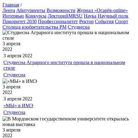
Главная
/
Лента
Абитуриенты
Возможности
Журнал «Огарёв-online»
Интервью
Конкурсы
ЛекторийMRSU
Наука
Научный полк
Приоритет 2030
Профессионалитет
Ректор
События
Спорт
Столица изобретательства РМ
Студвесна
3 апреля
2022
3 апреля
2022
Студвесна Аграрного института прошла в национальном
стиле
Студвесна
3 апреля
2022
3 апреля
2022
«МЫ» в ИМЭ
Студвесна
3 апреля
2022