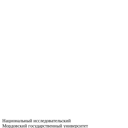
Статистика приёма
Большевистская ул., 68/1
dep-general@adm.mrsu.ru
+7 (8342) 24-37-32
Приёмная комиссия
Полежаева ул., 44
entrance-exam@adm.mrsu.ru
+7 (800) 222-13-77
© 1998–2026 МГУ им. Н.П. ОГАРЁВА
При использовании материалов сайта ссылка на источник
обязательна
Национальный исследовательский
Мордовский государственный университет