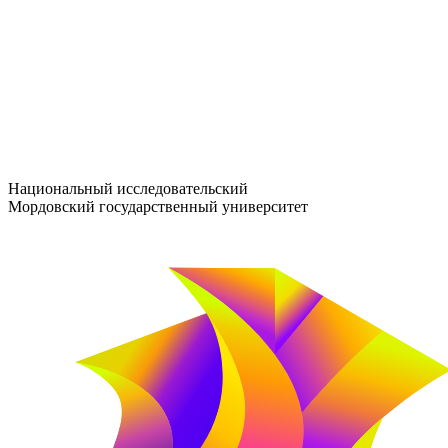
entrance-exam@adm.mrsu.ru
+7 (800) 222-13-77
© 1998–2026 МГУ им. Н.П. ОГАРЁВА
При использовании материалов сайта ссылка на источник обяз
Национальный исследовательский
Мордовский государственный университет