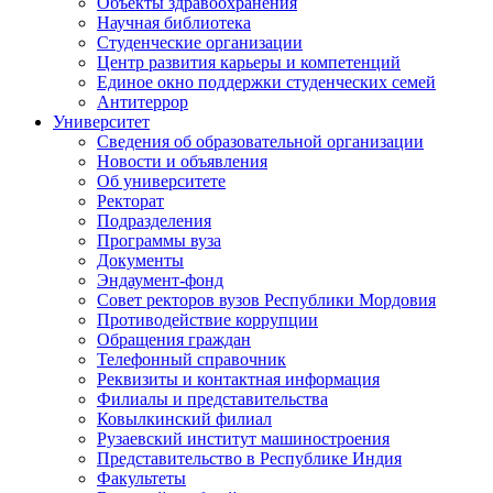
Объекты здравоохранения
Научная библиотека
Студенческие организации
Центр развития карьеры и компетенций
Единое окно поддержки студенческих семей
Антитеррор
Университет
Сведения об образовательной организации
Новости и объявления
Об университете
Ректорат
Подразделения
Программы вуза
Документы
Эндаумент-фонд
Совет ректоров вузов Республики Мордовия
Противодействие коррупции
Обращения граждан
Телефонный справочник
Реквизиты и контактная информация
Филиалы и представительства
Ковылкинский филиал
Рузаевский институт машиностроения
Представительство в Республике Индия
Факультеты