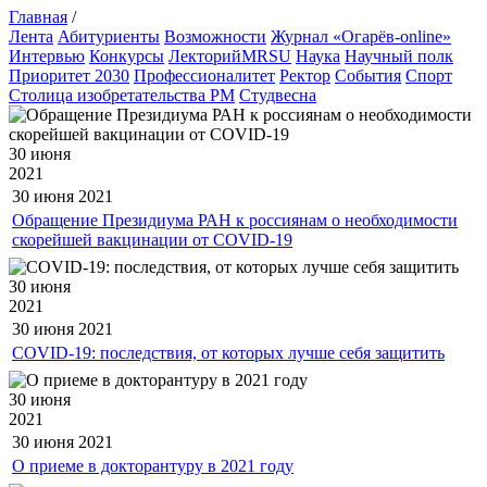
Главная
/
Лента
Абитуриенты
Возможности
Журнал «Огарёв-online»
Интервью
Конкурсы
ЛекторийMRSU
Наука
Научный полк
Приоритет 2030
Профессионалитет
Ректор
События
Спорт
Столица изобретательства РМ
Студвесна
30 июня
2021
30 июня
2021
Обращение Президиума РАН к россиянам о необходимости
скорейшей вакцинации от COVID-19
30 июня
2021
30 июня
2021
COVID-19: последствия, от которых лучше себя защитить
30 июня
2021
30 июня
2021
О приеме в докторантуру в 2021 году