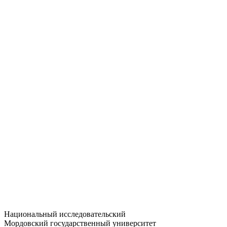
Статистика приёма
Большевистская ул., 68/1
dep-general@adm.mrsu.ru
+7 (8342) 24-37-32
Приёмная комиссия
Полежаева ул., 44
entrance-exam@adm.mrsu.ru
+7 (800) 222-13-77
© 1998–2026 МГУ им. Н.П. ОГАРЁВА
При использовании материалов сайта ссылка на источник
обязательна
Национальный исследовательский
Мордовский государственный университет