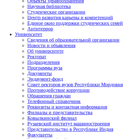
Объекты здравоохранения
Научная библиотека
Студенческие организации
Центр развития карьеры и компетенций
Единое окно поддержки студенческих семей
Антитеррор
Университет
Сведения об образовательной организации
Новости и объявления
Об университете
Ректорат
Подразделения
Программы вуза
Документы
Эндаумент-фонд
Совет ректоров вузов Республики Мордовия
Противодействие коррупции
Обращения граждан
Телефонный справочник
Реквизиты и контактная информация
Филиалы и представительства
Ковылкинский филиал
Рузаевский институт машиностроения
Представительство в Республике Индия
Факультеты