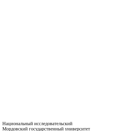
Статистика приёма
Большевистская ул., 68/1
dep-general@adm.mrsu.ru
+7 (8342) 24-37-32
Приёмная комиссия
Полежаева ул., 44
entrance-exam@adm.mrsu.ru
+7 (800) 222-13-77
© 1998–2026 МГУ им. Н.П. ОГАРЁВА
При использовании материалов сайта ссылка на источник
обязательна
Национальный исследовательский
Мордовский государственный университет