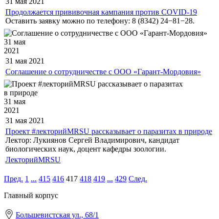
31 мая
2021
Продолжается прививочная кампания против COVID-19
Оставить заявку можно по телефону: 8 (8342) 24−81−28.
31 мая
2021
31 мая
2021
Соглашение о сотрудничестве с ООО «Гарант-Мордовия»
31 мая
2021
31 мая
2021
Проект #лекторийMRSU рассказывает о паразитах в природе
Лектор: Лукиянов Сергей Владимирович, кандидат
биологических наук, доцент кафедры зоологии.
ЛекторийMRSU
Пред.
1
...
415
416
417
418
419
...
429
След.
Главный корпус
Большевистская ул., 68/1