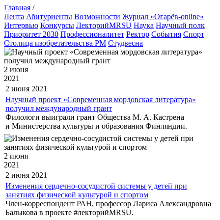
Главная
/
Лента
Абитуриенты
Возможности
Журнал «Огарёв-online»
Интервью
Конкурсы
ЛекторийMRSU
Наука
Научный полк
Приоритет 2030
Профессионалитет
Ректор
События
Спорт
Столица изобретательства РМ
Студвесна
2 июня
2021
2 июня
2021
Научный проект «Современная мордовская литература»
получил международный грант
Филологи выиграли грант Общества М. А. Кастрена
и Министерства культуры и образования Финляндии.
2 июня
2021
2 июня
2021
Изменения сердечно-сосудистой системы у детей при
занятиях физической культурой и спортом
Член-корреспондент РАН, профессор Лариса Александровна
Балыкова в проекте #лекторийMRSU.