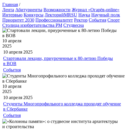
Главная
/
Лента
Абитуриенты
Возможности
Журнал «Огарёв-online»
Интервью
Конкурсы
ЛекторийMRSU
Наука
Научный полк
Приоритет 2030
Профессионалитет
Ректор
События
Спорт
Столица изобретательства РМ
Студвесна
10 апреля
2025
10 апреля
2025
Стартовали лекции, приуроченные к 80-летию Победы
в ВОВ
События
10 апреля
2025
10 апреля
2025
Студенты Многопрофильного колледжа проходят обучение
в Сбербанке
События