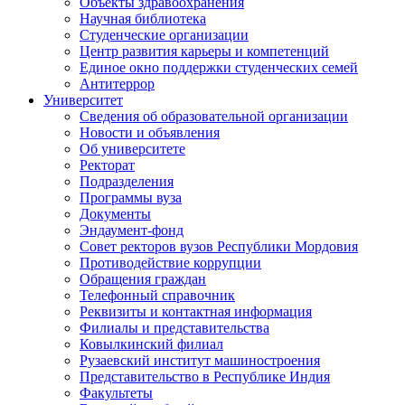
Объекты здравоохранения
Научная библиотека
Студенческие организации
Центр развития карьеры и компетенций
Единое окно поддержки студенческих семей
Антитеррор
Университет
Сведения об образовательной организации
Новости и объявления
Об университете
Ректорат
Подразделения
Программы вуза
Документы
Эндаумент-фонд
Совет ректоров вузов Республики Мордовия
Противодействие коррупции
Обращения граждан
Телефонный справочник
Реквизиты и контактная информация
Филиалы и представительства
Ковылкинский филиал
Рузаевский институт машиностроения
Представительство в Республике Индия
Факультеты