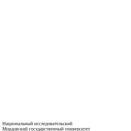
Статистика приёма
Большевистская ул., 68/1
dep-general@adm.mrsu.ru
+7 (8342) 24-37-32
Приёмная комиссия
Полежаева ул., 44
entrance-exam@adm.mrsu.ru
+7 (800) 222-13-77
© 1998–2026 МГУ им. Н.П. ОГАРЁВА
При использовании материалов сайта ссылка на источник
обязательна
Национальный исследовательский
Мордовский государственный университет