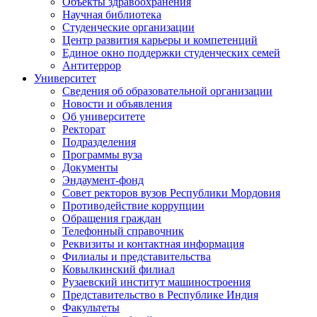
Объекты здравоохранения
Научная библиотека
Студенческие организации
Центр развития карьеры и компетенций
Единое окно поддержки студенческих семей
Антитеррор
Университет
Сведения об образовательной организации
Новости и объявления
Об университете
Ректорат
Подразделения
Программы вуза
Документы
Эндаумент-фонд
Совет ректоров вузов Республики Мордовия
Противодействие коррупции
Обращения граждан
Телефонный справочник
Реквизиты и контактная информация
Филиалы и представительства
Ковылкинский филиал
Рузаевский институт машиностроения
Представительство в Республике Индия
Факультеты