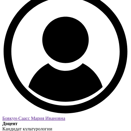
Бовкун-Саасс Мария Ивановна
Доцент
Кандидат культурологии