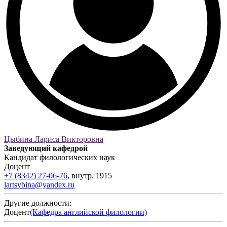
Цыбина Лариса Викторовна
Заведующий кафедрой
Кандидат филологических наук
Доцент
+7 (8342) 27-06-76
,
внутр.
1915
lartsybina@yandex.ru
Другие должности:
Доцент
(Кафедра английской филологии)