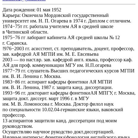
Дата рождения:
01 мая 1952
Карьера:
Окончила Мордовский государственный
университет им. Н. П. Огарева в 1974 г. Диплом с отличием.
1974−75т гг. работала учителем АЯ в средней школе
в Читинской области.
1975−76 гг лаборант кабинета АЯ средней школы № 12
г. Саранска.
!976−2003 гг. асисстент, ст. преподаватель, доцент, профессор,
зав. кафедрой АЯ МГПИ им. М. Е. Евсевьева
2003 — по наст.вр. зав. кафедрой англ. языка, профессор каф.
АЯ для проф. коммуникации МГУ им. Н.П.огарева
1977−79 гг. слушатель Высших педагогических курсов МГПИ
им. В. И. Ленина г. Москва.
1983−86 гг. аспирант кафедры фонетики АЯ МГПИ
им. В. И. Ленина, 1987 г. защита канд. диссертации.
1993−96 гг. докторант кафедры фонетикиАЯ МПГУ, г. Москва,
защита докт. диссерт. март 1996 г. в МГУ
им. М. В. Ломоносова г. Москва. Доктор филол наук
по специальности 10.02.04-германские языки, ваковский
профессор.
13 аспирантов защитили канд. диссератции под моим
руководством.
Осуществляю научное рукодство докт.диссертацией.
Научные интересы:
фонетика\фонология английского языка,