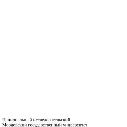
Статистика приёма
Большевистская ул., 68/1
dep-general@adm.mrsu.ru
+7 (8342) 24-37-32
Приёмная комиссия
Полежаева ул., 44
entrance-exam@adm.mrsu.ru
+7 (800) 222-13-77
© 1998–2026 МГУ им. Н.П. ОГАРЁВА
При использовании материалов сайта ссылка на источник
обязательна
Национальный исследовательский
Мордовский государственный университет