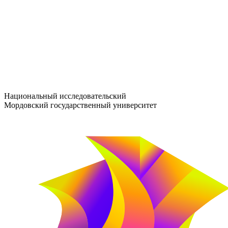
entrance-exam@adm.mrsu.ru
+7 (800) 222-13-77
© 1998–2026 МГУ им. Н.П. ОГАРЁВА
При использовании материалов сайта ссылка на источник обяз
Национальный исследовательский
Мордовский государственный университет