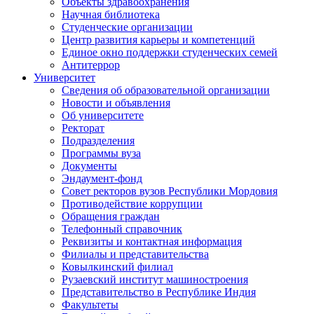
Объекты здравоохранения
Научная библиотека
Студенческие организации
Центр развития карьеры и компетенций
Единое окно поддержки студенческих семей
Антитеррор
Университет
Сведения об образовательной организации
Новости и объявления
Об университете
Ректорат
Подразделения
Программы вуза
Документы
Эндаумент-фонд
Совет ректоров вузов Республики Мордовия
Противодействие коррупции
Обращения граждан
Телефонный справочник
Реквизиты и контактная информация
Филиалы и представительства
Ковылкинский филиал
Рузаевский институт машиностроения
Представительство в Республике Индия
Факультеты