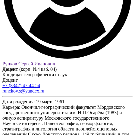
Рунков Сергей Иванович
Доцент
(корп. №4 каб. 04)
Кандидат географических наук
Доцент
+7 (8342) 47-44-54
runckov.s@yandex.ru
Дата рождения:
19 марта 1961
Карьера:
Окончил-географический факультет Мордовского
государственного университета им. Н.П.Огарёва (1983) и
очную аспирантуру Московского государственного.
Научные интересы:
Палеогеография, геоморфология,
стратиграфия и литология области неоплейстоценовых
оледенений Окско-Донского региона. 149 публикаций, в том