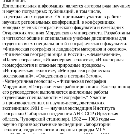
изысканий.
Дополнительная информация: является автором ряда научных
и научно-популярных публикаций, в том числе,
в центральных изданиях. Он принимает участие в работе
научных региональных конференций, в конференциях
молодых ученых географического факультета и ежегодных
Огаревских чтениях Мордовского университета. Разработаны
и читаются общие и специальные учебные дисциплины для
студентов всех специальностей географического факультета:
«Физическая география и ландшафты материков и океанов»,
«Физическая география мира и России», «Землеведение»,
«Палеогеография», «Инженерная геология», «Инженерная
геоморфология и опасные природные процессы»,
«Историческая геология», «Методы географических
исследований», «Оледенения в истории Земли»,
«Четвертичная геология», «Физическая география
Мордовии», «Географическое районирование». Ежегодно под
его руководством выполняются дипломные работы
студентами специальности «География»." Участие
в производственных и научно-исследовательских
экспедициях 1981 г. — научная экспедиция Института
географии Сибирского отделения АН СССР (Иркутская
область, Чуноярский стационар). 1982 — 1983 годы —
научно-производственные экспедиции Лаборатории
геологии, гидрогеологии и охраны природы МГУ