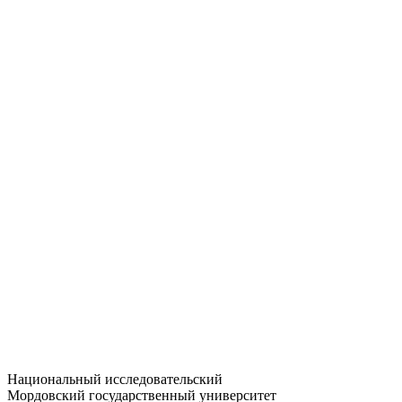
Статистика приёма
Большевистская ул., 68/1
dep-general@adm.mrsu.ru
+7 (8342) 24-37-32
Приёмная комиссия
Полежаева ул., 44
entrance-exam@adm.mrsu.ru
+7 (800) 222-13-77
© 1998–2026 МГУ им. Н.П. ОГАРЁВА
При использовании материалов сайта ссылка на источник
обязательна
Национальный исследовательский
Мордовский государственный университет