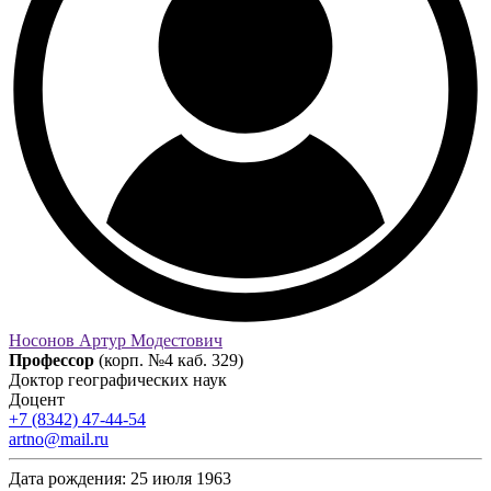
Носонов Артур Модестович
Профессор
(корп. №4 каб. 329)
Доктор географических наук
Доцент
+7 (8342) 47-44-54
artno@mail.ru
Дата рождения:
25 июля 1963