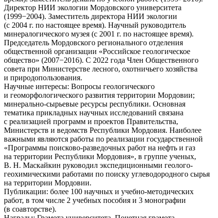
Директор НИИ экологии Мордовского университета
(1999−2004). Заместитель директора НИИ экологии
(с 2004 г. по настоящее время). Научный руководитель
минералогического музея (с 2001 г. по настоящее время).
Председатель Мордовского регионального отделения
общественной организации «Российское геологическое
общество» (2007−2016). С 2022 года Член Общественного
совета при Министерстве лесного, охотничьего хозяйства
и природопользования.
Научные интересы:
Вопросы геологического
и геоморфологического развития территории Мордовии;
минерально-сырьевые ресурсы республики. Основная
тематика прикладных научных исследований связана
с реализацией программ и проектов Правительства,
Министерств и ведомств Республики Мордовия. Наиболее
важными являются работы по реализации государственной
«Программы поисково-разведочных работ на нефть и газ
на территории Республики Мордовия», в группе ученых,
В. Н. Маскайкин руководил экспедиционными геолого-
геохимическими работами по поиску углеводородного сырья
на территории Мордовии.
Публикации: более 100 научных и учебно-методических
работ, в том числе 2 учебных пособия и 3 монографии
(в соавторстве).
Награды:
Грамота университета. Почетная грамота