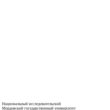
Статистика приёма
Большевистская ул., 68/1
dep-general@adm.mrsu.ru
+7 (8342) 24-37-32
Приёмная комиссия
Полежаева ул., 44
entrance-exam@adm.mrsu.ru
+7 (800) 222-13-77
© 1998–2026 МГУ им. Н.П. ОГАРЁВА
При использовании материалов сайта ссылка на источник
обязательна
Национальный исследовательский
Мордовский государственный университет