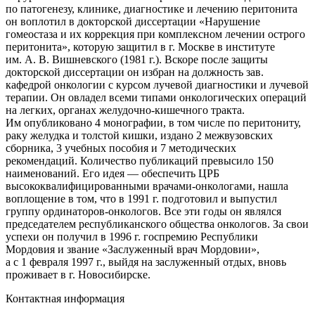
по патогенезу, клинике, диагностике и лечению перитонита
он воплотил в докторской диссертации «Нарушение
гомеостаза и их коррекция при комплексном лечении острого
перитонита», которую защитил в г. Москве в институте
им. А. В. Вишневского (1981 г.). Вскоре после защиты
докторской диссертации он избран на должность зав.
кафедрой онкологии с курсом лучевой диагностики и лучевой
терапии. Он овладел всеми типами онкологических операций
на легких, органах желудочно-кишечного тракта.
Им опубликовано 4 монографии, в том числе по перитониту,
раку желудка и толстой кишки, издано 2 межвузовских
сборника, 3 учебных пособия и 7 методических
рекомендаций. Количество публикаций превысило 150
наименований. Его идея — обеспечить ЦРБ
высококвалифицированными врачами-онкологами, нашла
воплощение в том, что в 1991 г. подготовил и выпустил
группу ординаторов-онкологов. Все эти годы он являлся
председателем республиканского общества онкологов. За свои
успехи он получил в 1996 г. госпремию Республики
Мордовия и звание «Заслуженный врач Мордовии»,
а с 1 февраля 1997 г., выйдя на заслуженный отдых, вновь
проживает в г. Новосибирске.
Контактная информация