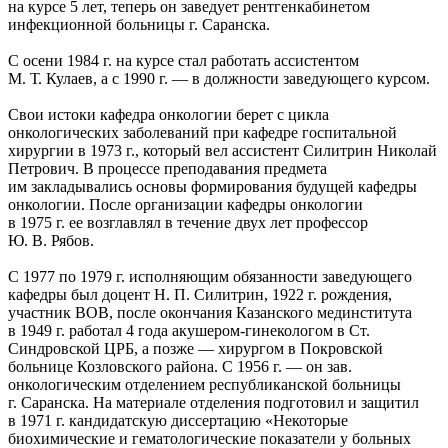
на курсе 5 лет, теперь он заведует рентгенкабинетом
инфекционной больницы г. Саранска.
С осени 1984 г. на курсе стал работать ассистентом
М. Т. Кулаев, а с 1990 г. — в должности заведующего курсом.
Свои истоки кафедра онкологии берет с цикла
онкологических заболеваний при кафедре госпитальной
хирургии в 1973 г., который вел ассистент Силитрин Николай
Петрович. В процессе преподавания предмета
им закладывались основы формирования будущей кафедры
онкологии. После организации кафедры онкологии
в 1975 г. ее возглавлял в течение двух лет профессор
Ю. В. Рябов.
С 1977 по 1979 г. исполняющим обязанности заведующего
кафедры был доцент Н. П. Силитрин, 1922 г. рождения,
участник ВОВ, после окончания Казанского мединститута
в 1949 г. работал 4 года акушером-гинекологом в Ст.
Синдровской ЦРБ, а позже — хирургом в Покровской
больнице Козловского района. С 1956 г. — он зав.
онкологическим отделением республиканской больницы
г. Саранска. На материале отделения подготовил и защитил
в 1971 г. кандидатскую диссертацию «Некоторые
биохимические и гематологические показатели у больных