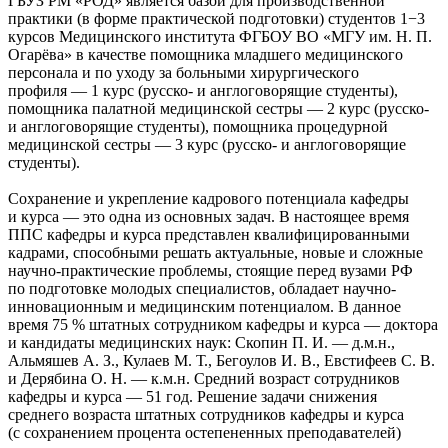
ГБУЗ РМ «РОД» является базой для производственной
практики (в форме практической подготовки) студентов 1−3
курсов Медицинского института ФГБОУ ВО «МГУ им. Н. П.
Огарёва» в качестве помощника младшего медицинского
персонала и по уходу за больными хирургического
профиля — 1 курс (русско- и англоговорящие студенты),
помощника палатной медицинской сестры — 2 курс (русско-
и англоговорящие студенты), помощника процедурной
медицинской сестры — 3 курс (русско- и англоговорящие
студенты).
Сохранение и укрепление кадрового потенциала кафедры
и курса — это одна из основных задач. В настоящее время
ППС кафедры и курса представлен квалифицированными
кадрами, способными решать актуальные, новые и сложные
научно-практические проблемы, стоящие перед вузами РФ
по подготовке молодых специалистов, обладает научно-
инновационным и медицинским потенциалом. В данное
время 75 % штатных сотрудником кафедры и курса — доктора
и кандидаты медицинских наук: Скопин П. И. — д.м.н.,
Альмяшев А. З., Кулаев М. Т., Бегоулов И. В., Евстифеев С. В.
и Дерябина О. Н. — к.м.н. Средний возраст сотрудников
кафедры и курса — 51 год. Решение задачи снижения
среднего возраста штатных сотрудников кафедры и курса
(с сохранением процента остепененных преподавателей)