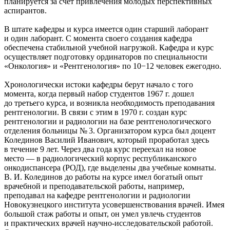
планируется за счет привлечения молодых перспективных
аспирантов.
В штате кафедры и курса имеется один старший лаборант
и один лаборант. С момента своего создания кафедра
обеспечена стабильной учебной нагрузкой. Кафедра и курс
осуществляет подготовку ординаторов по специальности
«Онкология» и «Рентгенология» по 10−12 человек ежегодно.
Хронологически истоки кафедры берут начало с того
момента, когда первый набор студентов 1967 г. дошел
до третьего курса, и возникла необходимость преподавания
рентгенологии. В связи с этим в 1970 г. создан курс
рентгенологии и радиологии на базе рентгенологического
отделения больницы № 3. Организатором курса был доцент
Колединов Василий Иванович, который проработал здесь
в течение 9 лет. Через два года курс переехал на новое
место — в радиологический корпус республиканского
онкодиспансера (РОД), где выделены два учебные комнаты.
В. И. Колединов до работы на курсе имел богатый опыт
врачебной и преподавательской работы, например,
преподавал на кафедре рентгенологии и радиологии
Новокузнецкого института усовершенствования врачей. Имея
большой стаж работы и опыт, он умел увлечь студентов
и практических врачей научно-исследовательской работой.