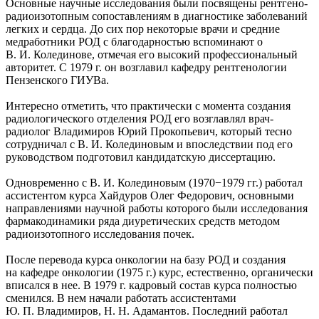
Основные научные исследования были посвящены рентгено-
радиоизотопным сопоставлениям в диагностике заболеваний
легких и сердца. До сих пор некоторые врачи и средние
медработники РОД с благодарностью вспоминают о
В. И. Колединове, отмечая его высокий профессиональный
авторитет. С 1979 г. он возглавил кафедру рентгенологии
Пензенского ГИУВа.
Интересно отметить, что практически с момента создания
радиологического отделения РОД его возглавлял врач-
радиолог Владимиров Юрий Прокопьевич, который тесно
сотрудничал с В. И. Колединовым и впоследствии под его
руководством подготовил кандидатскую диссертацию.
Одновременно с В. И. Колединовым (1970−1979 гг.) работал
ассистентом курса Хайдуров Олег Федорович, основными
направлениями научной работы которого были исследования
фармакодинамики ряда диуретических средств методом
радиоизотопного исследования почек.
После перевода курса онкологии на базу РОД и создания
на кафедре онкологии (1975 г.) курс, естественно, органически
вписался в нее. В 1979 г. кадровый состав курса полностью
сменился. В нем начали работать ассистентами
Ю. П. Владимиров, Н. Н. Адамантов. Последний работал