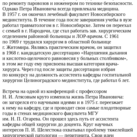
по ремонту паровозов и инженером по технике безопасности.
Однако Петра Ивановича всегда привлекала медицина.
В 1957 г. он окончил лечебный факультет Новосибирского
мединститута. В течение года после завершения учебы в вузе
работал травматологом в г. Новосибирске. Затем он переехал
с семьей в г. Народичи, где стал работать зав. хирургическим
отделением районной больницы и ЛОР-врачом. С 1961
по 1969 г трудился хирургом в областной больнице
г. Житомира. Являясь практическим врачом, он защитил
в 1968 г. кандидатскую диссертацию «Нарушения дыхания
и кислотно-щелочного равновесия у больных столбняком»,
в этом же году ему присвоена высшая категория врача-
хирурга. Через год после защиты диссертации избран
по конкурсу на должность ассистента кафедры госпитальной
хирургии Целиноградского мединститута, где работал 6 лет.
Встреча на одной из конференций с профессором
Н. И. Атясовым круто изменила жизнь Петра Ивановича:
он загорелся его научными идеями и в 1975 г. переезжает
к нему на кафедру, где и проводит свои самые плодотворные
годы в стенах медицинского факультета МГУ
им. Н. П. Огарева. Он прошел здесь путь от ассистента
кафедры общей хирургии до доцента. Круг научных
интересов П. И. Шелестюка охватывал проблему тяжелейшей
хирургической патологии — перитонита. Свои идеи