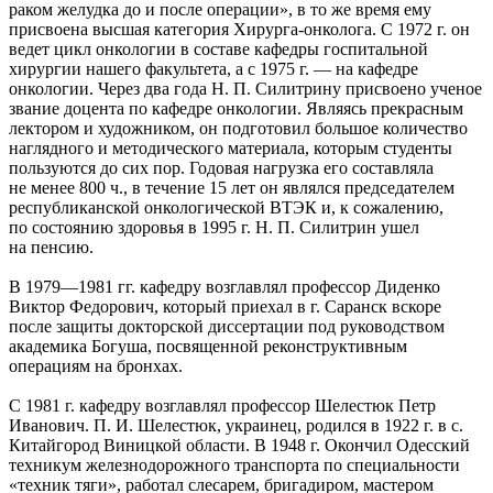
раком желудка до и после операции», в то же время ему
присвоена высшая категория Хирурга-онколога. С 1972 г. он
ведет цикл онкологии в составе кафедры госпитальной
хирургии нашего факультета, а с 1975 г. — на кафедре
онкологии. Через два года Н. П. Силитрину присвоено ученое
звание доцента по кафедре онкологии. Являясь прекрасным
лектором и художником, он подготовил большое количество
наглядного и методического материала, которым студенты
пользуются до сих пор. Годовая нагрузка его составляла
не менее 800 ч., в течение 15 лет он являлся председателем
республиканской онкологической ВТЭК и, к сожалению,
по состоянию здоровья в 1995 г. Н. П. Силитрин ушел
на пенсию.
В 1979—1981 гг. кафедру возглавлял профессор Диденко
Виктор Федорович, который приехал в г. Саранск вскоре
после защиты докторской диссертации под руководством
академика Богуша, посвященной реконструктивным
операциям на бронхах.
С 1981 г. кафедру возглавлял профессор Шелестюк Петр
Иванович. П. И. Шелестюк, украинец, родился в 1922 г. в с.
Китайгород Виницкой области. В 1948 г. Окончил Одесский
техникум железнодорожного транспорта по специальности
«техник тяги», работал слесарем, бригадиром, мастером