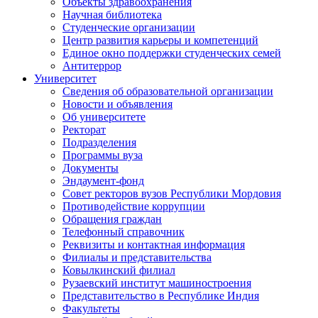
Объекты здравоохранения
Научная библиотека
Студенческие организации
Центр развития карьеры и компетенций
Единое окно поддержки студенческих семей
Антитеррор
Университет
Сведения об образовательной организации
Новости и объявления
Об университете
Ректорат
Подразделения
Программы вуза
Документы
Эндаумент-фонд
Совет ректоров вузов Республики Мордовия
Противодействие коррупции
Обращения граждан
Телефонный справочник
Реквизиты и контактная информация
Филиалы и представительства
Ковылкинский филиал
Рузаевский институт машиностроения
Представительство в Республике Индия
Факультеты