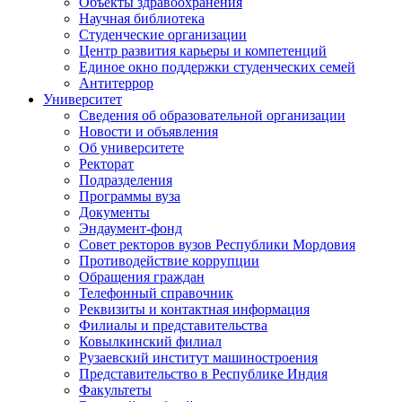
Объекты здравоохранения
Научная библиотека
Студенческие организации
Центр развития карьеры и компетенций
Единое окно поддержки студенческих семей
Антитеррор
Университет
Сведения об образовательной организации
Новости и объявления
Об университете
Ректорат
Подразделения
Программы вуза
Документы
Эндаумент-фонд
Совет ректоров вузов Республики Мордовия
Противодействие коррупции
Обращения граждан
Телефонный справочник
Реквизиты и контактная информация
Филиалы и представительства
Ковылкинский филиал
Рузаевский институт машиностроения
Представительство в Республике Индия
Факультеты