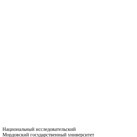
Статистика приёма
Большевистская ул., 68/1
dep-general@adm.mrsu.ru
+7 (8342) 24-37-32
Приёмная комиссия
Полежаева ул., 44
entrance-exam@adm.mrsu.ru
+7 (800) 222-13-77
© 1998–2026 МГУ им. Н.П. ОГАРЁВА
При использовании материалов сайта ссылка на источник
обязательна
Национальный исследовательский
Мордовский государственный университет