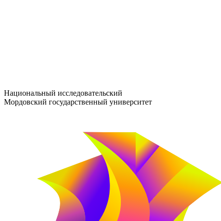
entrance-exam@adm.mrsu.ru
+7 (800) 222-13-77
© 1998–2026 МГУ им. Н.П. ОГАРЁВА
При использовании материалов сайта ссылка на источник обяз
Национальный исследовательский
Мордовский государственный университет