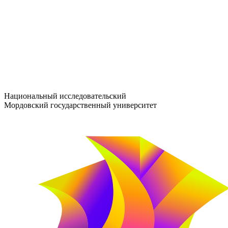
entrance-exam@adm.mrsu.ru
+7 (800) 222-13-77
© 1998–2026 МГУ им. Н.П. ОГАРЁВА
При использовании материалов сайта ссылка на источник обяз
Национальный исследовательский
Мордовский государственный университет