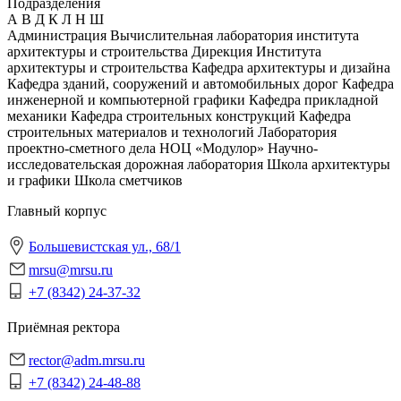
Подразделения
А
В
Д
К
Л
Н
Ш
Администрация
Вычислительная лаборатория института
архитектуры и строительства
Дирекция Института
архитектуры и строительства
Кафедра архитектуры и дизайна
Кафедра зданий, сооружений и автомобильных дорог
Кафедра
инженерной и компьютерной графики
Кафедра прикладной
механики
Кафедра строительных конструкций
Кафедра
строительных материалов и технологий
Лаборатория
проектно-сметного дела
НОЦ «Модулор»
Научно-
исследовательская дорожная лаборатория
Школа архитектуры
и графики
Школа сметчиков
Главный корпус
Большевистская ул., 68/1
mrsu@mrsu.ru
+7 (8342) 24-37-32
Приёмная ректора
rector@adm.mrsu.ru
+7 (8342) 24-48-88