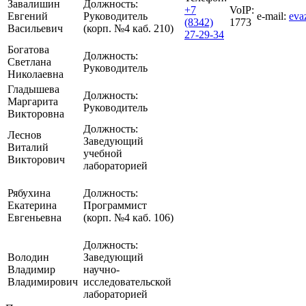
Завалишин
Должность:
+7
VoIP:
Евгений
Руководитель
e-mail:
eva
(8342)
1773
Васильевич
(корп. №4 каб. 210)
27-29-34
Богатова
Должность:
Светлана
Руководитель
Николаевна
Гладышева
Должность:
Маргарита
Руководитель
Викторовна
Должность:
Леснов
Заведующий
Виталий
учебной
Викторович
лабораторией
Рябухина
Должность:
Екатерина
Программист
Евгеньевна
(корп. №4 каб. 106)
Должность:
Володин
Заведующий
Владимир
научно-
Владимирович
исследовательской
лабораторией