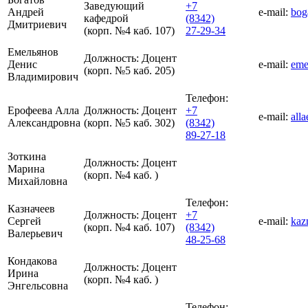
Заведующий
+7
Андрей
e-mail:
bog
кафедрой
(8342)
Дмитриевич
(корп. №4 каб. 107)
27-29-34
Емельянов
Должность:
Доцент
Денис
e-mail:
eme
(корп. №5 каб. 205)
Владимирович
Телефон:
Ерофеева Алла
Должность:
Доцент
+7
e-mail:
all
Александровна
(корп. №5 каб. 302)
(8342)
89-27-18
Зоткина
Должность:
Доцент
Марина
(корп. №4 каб. )
Михайловна
Телефон:
Казначеев
Должность:
Доцент
+7
Сергей
e-mail:
kaz
(корп. №4 каб. 107)
(8342)
Валерьевич
48-25-68
Кондакова
Должность:
Доцент
Ирина
(корп. №4 каб. )
Энгельсовна
Телефон: