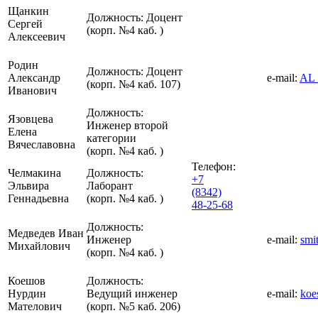
Щанкин
Должность:
Доцент
Сергей
(корп. №4 каб. )
Алексеевич
Родин
Должность:
Доцент
Александр
e-mail:
AL_
(корп. №4 каб. 107)
Иванович
Должность:
Язовцева
Инженер второй
Елена
категории
Вячеславовна
(корп. №4 каб. )
Телефон:
Челмакина
Должность:
+7
Эльвира
Лаборант
(8342)
Геннадьевна
(корп. №4 каб. )
48-25-68
Должность:
Медведев Иван
Инженер
e-mail:
smi
Михайлович
(корп. №4 каб. )
Коешов
Должность:
Нурдин
Ведущий инженер
e-mail:
koe
Мателович
(корп. №5 каб. 206)