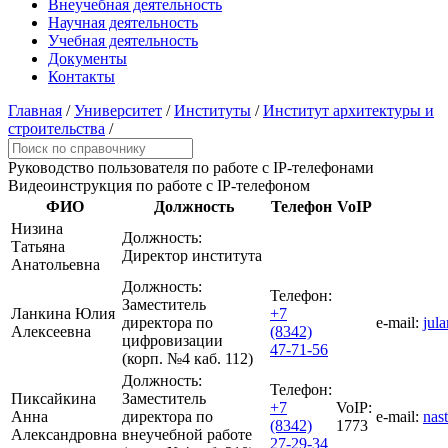
Внеучебная деятельность
Научная деятельность
Учебная деятельность
Документы
Контакты
Главная
/
Университет
/
Институты
/
Институт архитектуры и
строительства
/
Руководство пользователя
по работе с IP-телефонами
Видеоинструкция
по работе с IP-телефоном
ФИО
Должность
Телефон
VoIP
Низина
Должность:
Татьяна
Директор института
Анатольевна
Должность:
Телефон:
Заместитель
Ланкина Юлия
+7
директора по
e-mail:
jul
Алексеевна
(8342)
цифровизации
47-71-56
(корп. №4 каб. 112)
Должность:
Телефон:
Пиксайкина
Заместитель
+7
VoIP:
Анна
директора по
e-mail:
nas
(8342)
1773
Александровна
внеучебной работе
27-29-34