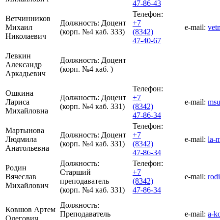
47-86-43
Телефон:
Ветчинников
Должность:
Доцент
+7
Михаил
e-mail:
vet
(корп. №4 каб. 333)
(8342)
Николаевич
47-40-67
Левкин
Должность:
Доцент
Александр
(корп. №4 каб. )
Аркадьевич
Телефон:
Ошкина
Должность:
Доцент
+7
Лариса
e-mail:
msu
(корп. №4 каб. 331)
(8342)
Михайловна
47-86-34
Телефон:
Мартынова
Должность:
Доцент
+7
Людмила
e-mail:
la-
(корп. №4 каб. 331)
(8342)
Анатольевна
47-86-34
Должность:
Телефон:
Родин
Старший
+7
Вячеслав
e-mail:
rod
преподаватель
(8342)
Михайлович
(корп. №4 каб. 331)
47-86-34
Должность:
Ковшов Артем
Преподаватель
e-mail:
a-k
Олегович