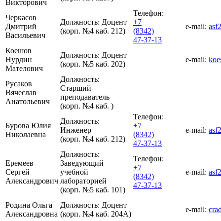
Викторович
Телефон:
Черкасов
Должность:
Доцент
+7
Дмитрий
e-mail:
asf
(корп. №4 каб. 212)
(8342)
Васильевич
47-37-13
Коешов
Должность:
Доцент
Нурдин
e-mail:
koe
(корп. №5 каб. 202)
Мателович
Должность:
Русаков
Старший
Вячеслав
преподаватель
Анатольевич
(корп. №4 каб. )
Телефон:
Должность:
Бурова Юлия
+7
Инженер
e-mail:
asf
Николаевна
(8342)
(корп. №4 каб. 212)
47-37-13
Должность:
Телефон:
Еремеев
Заведующий
+7
Сергей
учебной
e-mail:
asf
(8342)
Александрович
лабораторией
47-37-13
(корп. №5 каб. 101)
Родина Ольга
Должность:
Доцент
e-mail:
cra
Александровна
(корп. №4 каб. 204А)