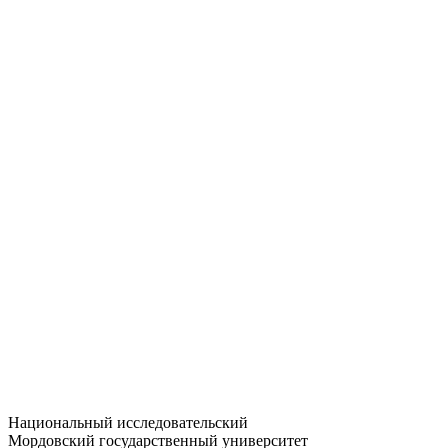
Статистика приёма
Большевистская ул., 68/1
dep-general@adm.mrsu.ru
+7 (8342) 24-37-32
Приёмная комиссия
Полежаева ул., 44
entrance-exam@adm.mrsu.ru
+7 (800) 222-13-77
© 1998–2026 МГУ им. Н.П. ОГАРЁВА
При использовании материалов сайта ссылка на источник
обязательна
Национальный исследовательский
Мордовский государственный университет