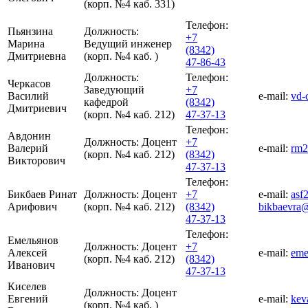
(корп. №4 каб. 331)
Телефон:
Пьянзина
Должность:
+7
Марина
Ведущий инженер
(8342)
Дмитриевна
(корп. №4 каб. )
47-86-43
Должность:
Телефон:
Черкасов
Заведующий
+7
Василий
e-mail:
vd-
кафедрой
(8342)
Дмитриевич
(корп. №4 каб. 212)
47-37-13
Телефон:
Авдонин
Должность:
Доцент
+7
Валерий
e-mail:
rm2
(корп. №4 каб. 212)
(8342)
Викторович
47-37-13
Телефон:
Бикбаев Ринат
Должность:
Доцент
+7
e-mail:
asf
Арифович
(корп. №4 каб. 212)
(8342)
bikbaevra
47-37-13
Телефон:
Емельянов
Должность:
Доцент
+7
Алексей
e-mail:
eme
(корп. №4 каб. 212)
(8342)
Иванович
47-37-13
Киселев
Должность:
Доцент
Евгений
e-mail:
kev
(корп. №4 каб. )