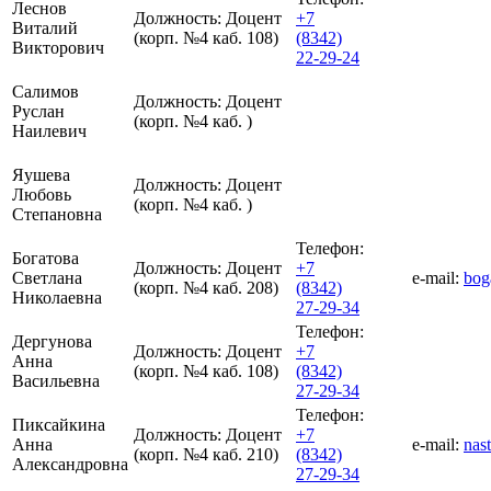
Леснов
Должность:
Доцент
+7
Виталий
(корп. №4 каб. 108)
(8342)
Викторович
22-29-24
Салимов
Должность:
Доцент
Руслан
(корп. №4 каб. )
Наилевич
Яушева
Должность:
Доцент
Любовь
(корп. №4 каб. )
Степановна
Телефон:
Богатова
Должность:
Доцент
+7
Светлана
e-mail:
bog
(корп. №4 каб. 208)
(8342)
Николаевна
27-29-34
Телефон:
Дергунова
Должность:
Доцент
+7
Анна
(корп. №4 каб. 108)
(8342)
Васильевна
27-29-34
Телефон:
Пиксайкина
Должность:
Доцент
+7
Анна
e-mail:
nas
(корп. №4 каб. 210)
(8342)
Александровна
27-29-34