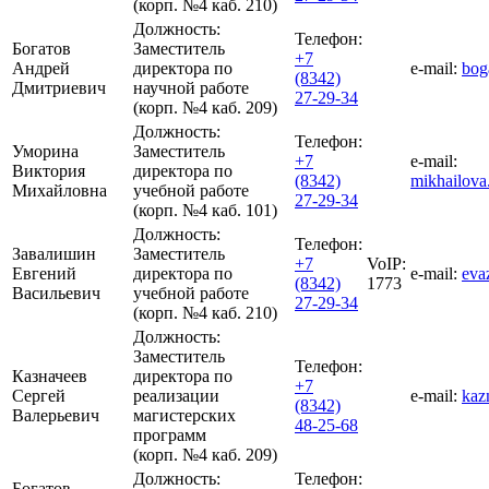
(корп. №4 каб. 210)
Должность:
Телефон:
Богатов
Заместитель
+7
Андрей
директора по
e-mail:
bog
(8342)
Дмитриевич
научной работе
27-29-34
(корп. №4 каб. 209)
Должность:
Телефон:
Уморина
Заместитель
+7
e-mail:
Виктория
директора по
(8342)
mikhailova
Михайловна
учебной работе
27-29-34
(корп. №4 каб. 101)
Должность:
Телефон:
Завалишин
Заместитель
+7
VoIP:
Евгений
директора по
e-mail:
eva
(8342)
1773
Васильевич
учебной работе
27-29-34
(корп. №4 каб. 210)
Должность:
Заместитель
Телефон:
Казначеев
директора по
+7
Сергей
реализации
e-mail:
kaz
(8342)
Валерьевич
магистерских
48-25-68
программ
(корп. №4 каб. 209)
Должность:
Телефон:
Богатов