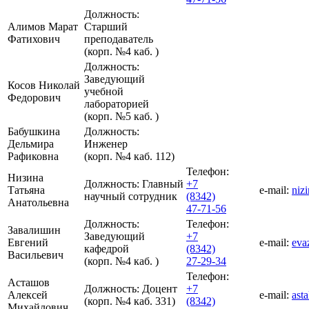
Должность:
Алимов Марат
Старший
Фатихович
преподаватель
(корп. №4 каб. )
Должность:
Заведующий
Косов Николай
учебной
Федорович
лабораторией
(корп. №5 каб. )
Бабушкина
Должность:
Дельмира
Инженер
Рафиковна
(корп. №4 каб. 112)
Телефон:
Низина
Должность:
Главный
+7
Татьяна
e-mail:
niz
научный сотрудник
(8342)
Анатольевна
47-71-56
Должность:
Телефон:
Завалишин
Заведующий
+7
Евгений
e-mail:
eva
кафедрой
(8342)
Васильевич
(корп. №4 каб. )
27-29-34
Телефон:
Асташов
Должность:
Доцент
+7
Алексей
e-mail:
ast
(корп. №4 каб. 331)
(8342)
Михайлович