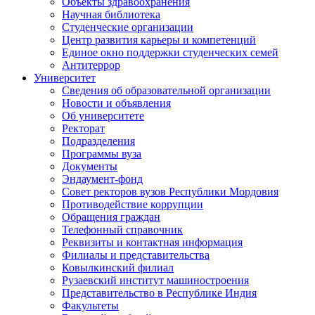
Объекты здравоохранения
Научная библиотека
Студенческие организации
Центр развития карьеры и компетенций
Единое окно поддержки студенческих семей
Антитеррор
Университет
Сведения об образовательной организации
Новости и объявления
Об университете
Ректорат
Подразделения
Программы вуза
Документы
Эндаумент-фонд
Совет ректоров вузов Республики Мордовия
Противодействие коррупции
Обращения граждан
Телефонный справочник
Реквизиты и контактная информация
Филиалы и представительства
Ковылкинский филиал
Рузаевский институт машиностроения
Представительство в Республике Индия
Факультеты