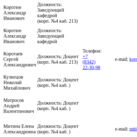
Должность:
Коротин
Заведующий
Александр
кафедрой
Иванович
(корп. №4 каб. 213)
Коротин
Должность:
Александр
Заведующий
Иванович
кафедрой
Телефон:
Коротаев
Должность:
Доцент
+7
Сергей
e-mail:
kor
(корп. №4 каб. 213)
(8342)
Александрович
22-30-98
Кузнецов
Должность:
Доцент
Николай
(корп. №4 каб. )
Михайлович
Матросов
Должность:
Доцент
Андрей
(корп. №4 каб. )
Валентинович
Митина Елена
Должность:
Доцент
e-mail:
mit
Александровна
(корп. №4 каб. )