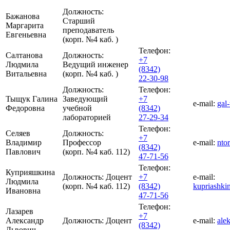
Должность:
Бажанова
Старший
Маргарита
преподаватель
Евгеньевна
(корп. №4 каб. )
Телефон:
Салтанова
Должность:
+7
Людмила
Ведущий инженер
(8342)
Витальевна
(корп. №4 каб. )
22-30-98
Должность:
Телефон:
Тыщук Галина
Заведующий
+7
e-mail:
gal
Федоровна
учебной
(8342)
лабораторией
27-29-34
Телефон:
Селяев
Должность:
+7
Владимир
Профессор
e-mail:
nto
(8342)
Павлович
(корп. №4 каб. 112)
47-71-56
Телефон:
Куприяшкина
Должность:
Доцент
+7
e-mail:
Людмила
(корп. №4 каб. 112)
(8342)
kupriashki
Ивановна
47-71-56
Телефон:
Лазарев
+7
Александр
Должность:
Доцент
e-mail:
ale
(8342)
Львович