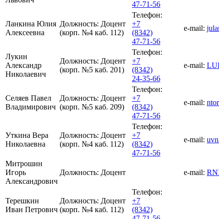
47-71-56
Телефон:
Ланкина Юлия
Должность:
Доцент
+7
e-mail:
jul
Алексеевна
(корп. №4 каб. 112)
(8342)
47-71-56
Телефон:
Лукин
Должность:
Доцент
+7
Александр
e-mail:
LU
(корп. №5 каб. 201)
(8342)
Николаевич
24-35-66
Телефон:
Селяев Павел
Должность:
Доцент
+7
e-mail:
nto
Владимирович
(корп. №5 каб. 209)
(8342)
47-71-56
Телефон:
Уткина Вера
Должность:
Доцент
+7
e-mail:
uvn
Николаевна
(корп. №4 каб. 112)
(8342)
47-71-56
Митрошин
Игорь
Должность:
Доцент
e-mail:
RNI
Александрович
Телефон:
Терешкин
Должность:
Доцент
+7
Иван Петрович
(корп. №4 каб. 112)
(8342)
47-71-56