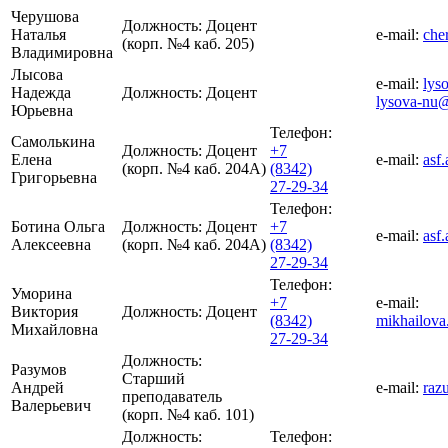
Черушова
Должность:
Доцент
Наталья
e-mail:
che
(корп. №4 каб. 205)
Владимировна
Лысова
e-mail:
lys
Надежда
Должность:
Доцент
lysova-nu@
Юрьевна
Телефон:
Самолькина
Должность:
Доцент
+7
Елена
e-mail:
asf
(корп. №4 каб. 204А)
(8342)
Григорьевна
27-29-34
Телефон:
Ботина Ольга
Должность:
Доцент
+7
e-mail:
asf
Алексеевна
(корп. №4 каб. 204А)
(8342)
27-29-34
Телефон:
Уморина
+7
e-mail:
Виктория
Должность:
Доцент
(8342)
mikhailova
Михайловна
27-29-34
Должность:
Разумов
Старший
Андрей
e-mail:
raz
преподаватель
Валерьевич
(корп. №4 каб. 101)
Должность:
Телефон: