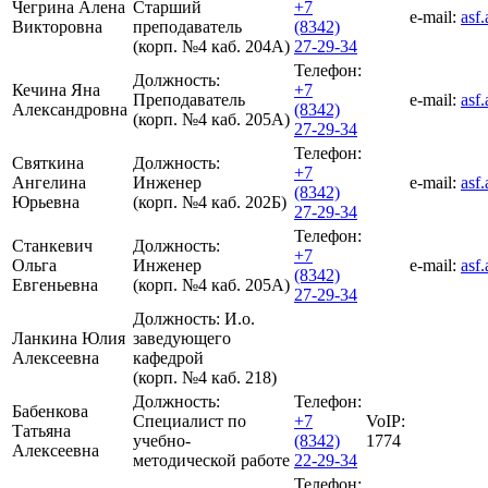
Чегрина Алена
Старший
+7
e-mail:
asf
Викторовна
преподаватель
(8342)
(корп. №4 каб. 204А)
27-29-34
Телефон:
Должность:
Кечина Яна
+7
Преподаватель
e-mail:
asf
Александровна
(8342)
(корп. №4 каб. 205А)
27-29-34
Телефон:
Святкина
Должность:
+7
Ангелина
Инженер
e-mail:
asf
(8342)
Юрьевна
(корп. №4 каб. 202Б)
27-29-34
Телефон:
Станкевич
Должность:
+7
Ольга
Инженер
e-mail:
asf
(8342)
Евгеньевна
(корп. №4 каб. 205А)
27-29-34
Должность:
И.о.
Ланкина Юлия
заведующего
Алексеевна
кафедрой
(корп. №4 каб. 218)
Должность:
Телефон:
Бабенкова
Специалист по
+7
VoIP:
Татьяна
учебно-
(8342)
1774
Алексеевна
методической работе
22-29-34
Телефон: