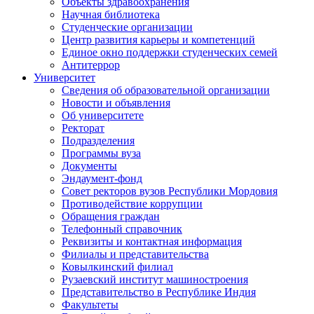
Объекты здравоохранения
Научная библиотека
Студенческие организации
Центр развития карьеры и компетенций
Единое окно поддержки студенческих семей
Антитеррор
Университет
Сведения об образовательной организации
Новости и объявления
Об университете
Ректорат
Подразделения
Программы вуза
Документы
Эндаумент-фонд
Совет ректоров вузов Республики Мордовия
Противодействие коррупции
Обращения граждан
Телефонный справочник
Реквизиты и контактная информация
Филиалы и представительства
Ковылкинский филиал
Рузаевский институт машиностроения
Представительство в Республике Индия
Факультеты