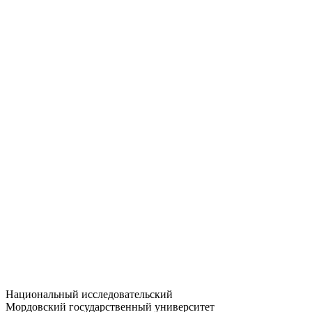
Статистика приёма
Большевистская ул., 68/1
dep-general@adm.mrsu.ru
+7 (8342) 24-37-32
Приёмная комиссия
Полежаева ул., 44
entrance-exam@adm.mrsu.ru
+7 (800) 222-13-77
© 1998–2026 МГУ им. Н.П. ОГАРЁВА
При использовании материалов сайта ссылка на источник
обязательна
Национальный исследовательский
Мордовский государственный университет