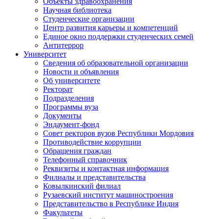
Объекты здравоохранения
Научная библиотека
Студенческие организации
Центр развития карьеры и компетенций
Единое окно поддержки студенческих семей
Антитеррор
Университет
Сведения об образовательной организации
Новости и объявления
Об университете
Ректорат
Подразделения
Программы вуза
Документы
Эндаумент-фонд
Совет ректоров вузов Республики Мордовия
Противодействие коррупции
Обращения граждан
Телефонный справочник
Реквизиты и контактная информация
Филиалы и представительства
Ковылкинский филиал
Рузаевский институт машиностроения
Представительство в Республике Индия
Факультеты