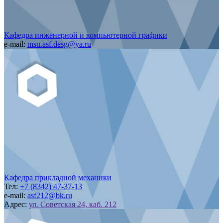
Кафедра инженерной и компьютерной графики
e-mail:
msu.asf.desg@ya.ru
Кафедра прикладной механики
Тел:
+7 (8342) 47-37-13
e-mail:
asf212@bk.ru
Адрес:
ул. Советская 24, каб. 212