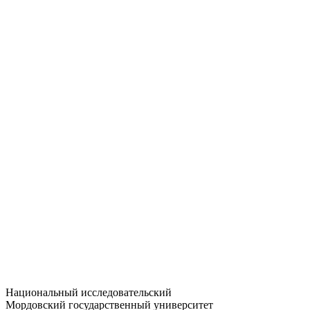
Статистика приёма
Большевистская ул., 68/1
dep-general@adm.mrsu.ru
+7 (8342) 24-37-32
Приёмная комиссия
Полежаева ул., 44
entrance-exam@adm.mrsu.ru
+7 (800) 222-13-77
© 1998–2026 МГУ им. Н.П. ОГАРЁВА
При использовании материалов сайта ссылка на источник
обязательна
Национальный исследовательский
Мордовский государственный университет