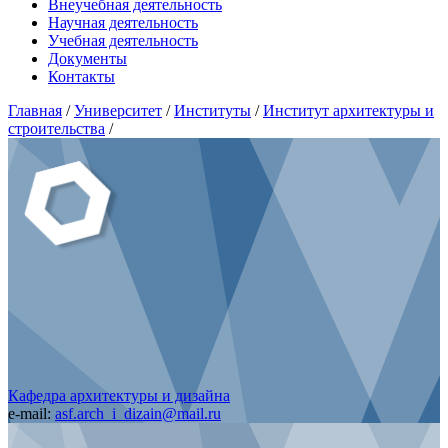
Внеучебная деятельность
Научная деятельность
Учебная деятельность
Документы
Контакты
Главная
/
Университет
/
Институты
/
Институт архитектуры и
строительства
/
Кафедра архитектуры и дизайна
e-mail:
asf.arch_i_dizain@mail.ru