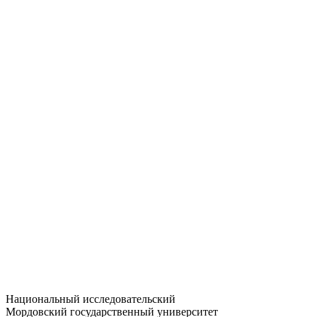
Статистика приёма
Большевистская ул., 68/1
dep-general@adm.mrsu.ru
+7 (8342) 24-37-32
Приёмная комиссия
Полежаева ул., 44
entrance-exam@adm.mrsu.ru
+7 (800) 222-13-77
© 1998–2026 МГУ им. Н.П. ОГАРЁВА
При использовании материалов сайта ссылка на источник
обязательна
Национальный исследовательский
Мордовский государственный университет