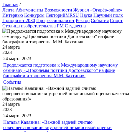
Главная
/
Лента
Абитуриенты
Возможности
Журнал «Огарёв-online»
Интервью
Конкурсы
ЛекторийMRSU
Наука
Научный полк
Приоритет 2030
Профессионалитет
Ректор
События
Спорт
Столица изобретательства РМ
Студвесна
24 марта
2023
24 марта
2023
Продолжается подготовка к Международному научному
семинару «„Проблемы поэтики Достоевского“ на фоне
биографии и творчества М.М. Бахтина».
События
24 марта
2023
24 марта
2023
Наталья Калязина: «Важной задачей считаю
совершенствование внутренней независимой оценки