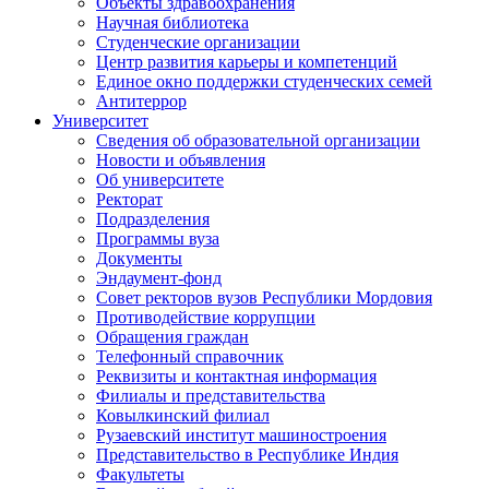
Объекты здравоохранения
Научная библиотека
Студенческие организации
Центр развития карьеры и компетенций
Единое окно поддержки студенческих семей
Антитеррор
Университет
Сведения об образовательной организации
Новости и объявления
Об университете
Ректорат
Подразделения
Программы вуза
Документы
Эндаумент-фонд
Совет ректоров вузов Республики Мордовия
Противодействие коррупции
Обращения граждан
Телефонный справочник
Реквизиты и контактная информация
Филиалы и представительства
Ковылкинский филиал
Рузаевский институт машиностроения
Представительство в Республике Индия
Факультеты