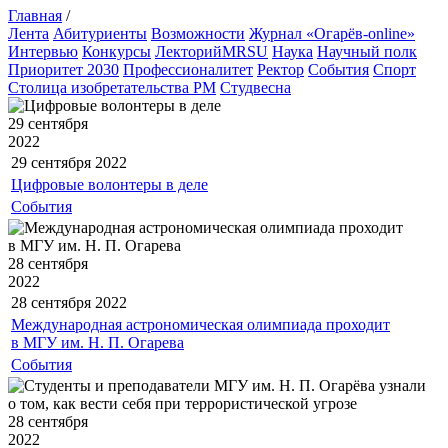
Главная
/
Лента
Абитуриенты
Возможности
Журнал «Огарёв-online»
Интервью
Конкурсы
ЛекторийMRSU
Наука
Научный полк
Приоритет 2030
Профессионалитет
Ректор
События
Спорт
Столица изобретательства РМ
Студвесна
29 сентября
2022
29 сентября
2022
Цифровые волонтеры в деле
События
28 сентября
2022
28 сентября
2022
Международная астрономическая олимпиада проходит
в МГУ им. Н. П. Огарева
События
28 сентября
2022