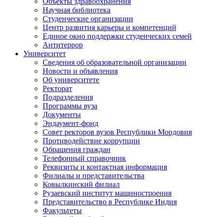
Объекты здравоохранения
Научная библиотека
Студенческие организации
Центр развития карьеры и компетенций
Единое окно поддержки студенческих семей
Антитеррор
Университет
Сведения об образовательной организации
Новости и объявления
Об университете
Ректорат
Подразделения
Программы вуза
Документы
Эндаумент-фонд
Совет ректоров вузов Республики Мордовия
Противодействие коррупции
Обращения граждан
Телефонный справочник
Реквизиты и контактная информация
Филиалы и представительства
Ковылкинский филиал
Рузаевский институт машиностроения
Представительство в Республике Индия
Факультеты