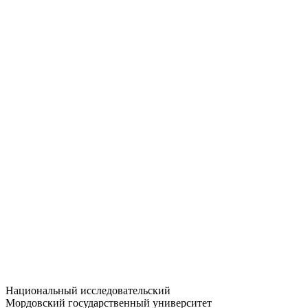
Статистика приёма
Большевистская ул., 68/1
dep-general@adm.mrsu.ru
+7 (8342) 24-37-32
Приёмная комиссия
Полежаева ул., 44
entrance-exam@adm.mrsu.ru
+7 (800) 222-13-77
© 1998–2026 МГУ им. Н.П. ОГАРЁВА
При использовании материалов сайта ссылка на источник
обязательна
Национальный исследовательский
Мордовский государственный университет