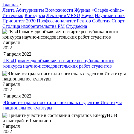
Главная
/
Лента
Абитуриенты
Возможности
Журнал «Огарёв-online»
Интервью
Конкурсы
ЛекторийMRSU
Наука
Научный полк
Приоритет 2030
Профессионалитет
Ректор
События
Спорт
Столица изобретательства РМ
Студвесна
7 апреля
2022
7 апреля
2022
ГК «Промомед» объявляет о старте республиканского
конкурса научно-исследовательских работ студентов
7 апреля
2022
7 апреля
2022
Юные театралы посетили спектакль студентов Института
национальное культуры
7 апреля
2022