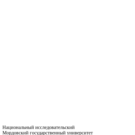
Статистика приёма
Большевистская ул., 68/1
dep-general@adm.mrsu.ru
+7 (8342) 24-37-32
Приёмная комиссия
Полежаева ул., 44
entrance-exam@adm.mrsu.ru
+7 (800) 222-13-77
© 1998–2026 МГУ им. Н.П. ОГАРЁВА
При использовании материалов сайта ссылка на источник
обязательна
Национальный исследовательский
Мордовский государственный университет