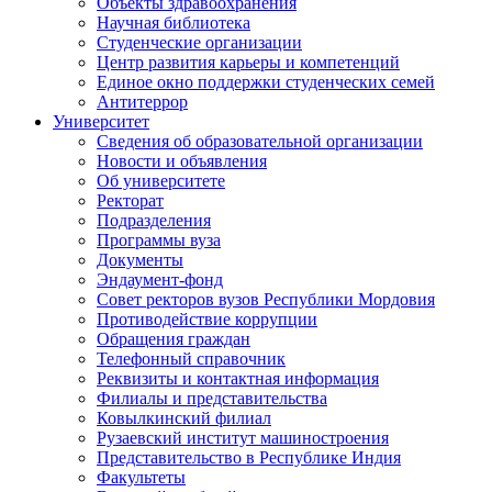
Объекты здравоохранения
Научная библиотека
Студенческие организации
Центр развития карьеры и компетенций
Единое окно поддержки студенческих семей
Антитеррор
Университет
Сведения об образовательной организации
Новости и объявления
Об университете
Ректорат
Подразделения
Программы вуза
Документы
Эндаумент-фонд
Совет ректоров вузов Республики Мордовия
Противодействие коррупции
Обращения граждан
Телефонный справочник
Реквизиты и контактная информация
Филиалы и представительства
Ковылкинский филиал
Рузаевский институт машиностроения
Представительство в Республике Индия
Факультеты