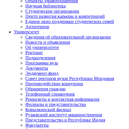
Объекты здравоохранения
Научная библиотека
Студенческие организации
Центр развития карьеры и компетенций
Единое окно поддержки студенческих семей
Антитеррор
Университет
Сведения об образовательной организации
Новости и объявления
Об университете
Ректорат
Подразделения
Программы вуза
Документы
Эндаумент-фонд
Совет ректоров вузов Республики Мордовия
Противодействие коррупции
Обращения граждан
Телефонный справочник
Реквизиты и контактная информация
Филиалы и представительства
Ковылкинский филиал
Рузаевский институт машиностроения
Представительство в Республике Индия
Факультеты