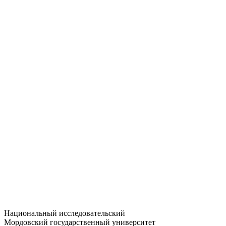
Статистика приёма
Большевистская ул., 68/1
dep-general@adm.mrsu.ru
+7 (8342) 24-37-32
Приёмная комиссия
Полежаева ул., 44
entrance-exam@adm.mrsu.ru
+7 (800) 222-13-77
© 1998–2026 МГУ им. Н.П. ОГАРЁВА
При использовании материалов сайта ссылка на источник
обязательна
Национальный исследовательский
Мордовский государственный университет