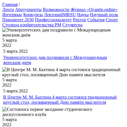
Главная
/
Лента
Абитуриенты
Возможности
Журнал «Огарёв-online»
Интервью
Конкурсы
ЛекторийMRSU
Наука
Научный полк
Приоритет 2030
Профессионалитет
Ректор
События
Спорт
Столица изобретательства РМ
Студвесна
5 марта
2022
5 марта
2022
Университетских дам поздравили с Международным
женским днём
5 марта
2022
5 марта
2022
В Центре М. М. Бахтина 4 марта состоялся традиционный
круглый стол, посвященный Дню памяти мыслителя
5 марта
2022