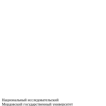
Статистика приёма
Большевистская ул., 68/1
dep-general@adm.mrsu.ru
+7 (8342) 24-37-32
Приёмная комиссия
Полежаева ул., 44
entrance-exam@adm.mrsu.ru
+7 (800) 222-13-77
© 1998–2026 МГУ им. Н.П. ОГАРЁВА
При использовании материалов сайта ссылка на источник
обязательна
Национальный исследовательский
Мордовский государственный университет