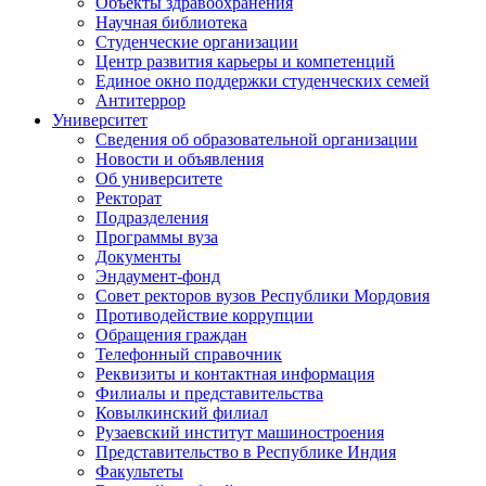
Объекты здравоохранения
Научная библиотека
Студенческие организации
Центр развития карьеры и компетенций
Единое окно поддержки студенческих семей
Антитеррор
Университет
Сведения об образовательной организации
Новости и объявления
Об университете
Ректорат
Подразделения
Программы вуза
Документы
Эндаумент-фонд
Совет ректоров вузов Республики Мордовия
Противодействие коррупции
Обращения граждан
Телефонный справочник
Реквизиты и контактная информация
Филиалы и представительства
Ковылкинский филиал
Рузаевский институт машиностроения
Представительство в Республике Индия
Факультеты