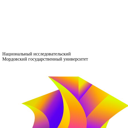
entrance-exam@adm.mrsu.ru
+7 (800) 222-13-77
© 1998–2026 МГУ им. Н.П. ОГАРЁВА
При использовании материалов сайта ссылка на источник обяз
Национальный исследовательский
Мордовский государственный университет