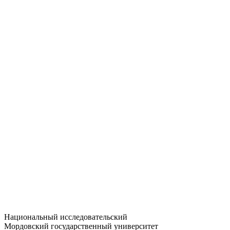
Статистика приёма
Большевистская ул., 68/1
dep-general@adm.mrsu.ru
+7 (8342) 24-37-32
Приёмная комиссия
Полежаева ул., 44
entrance-exam@adm.mrsu.ru
+7 (800) 222-13-77
© 1998–2026 МГУ им. Н.П. ОГАРЁВА
При использовании материалов сайта ссылка на источник
обязательна
Национальный исследовательский
Мордовский государственный университет