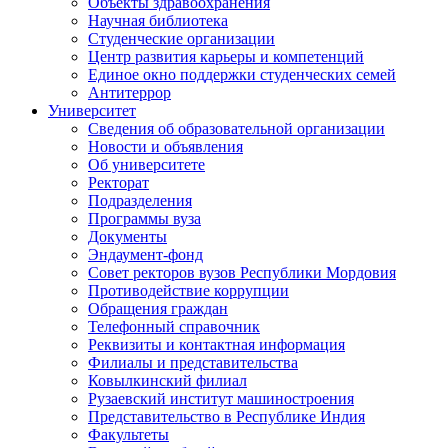
Объекты здравоохранения
Научная библиотека
Студенческие организации
Центр развития карьеры и компетенций
Единое окно поддержки студенческих семей
Антитеррор
Университет
Сведения об образовательной организации
Новости и объявления
Об университете
Ректорат
Подразделения
Программы вуза
Документы
Эндаумент-фонд
Совет ректоров вузов Республики Мордовия
Противодействие коррупции
Обращения граждан
Телефонный справочник
Реквизиты и контактная информация
Филиалы и представительства
Ковылкинский филиал
Рузаевский институт машиностроения
Представительство в Республике Индия
Факультеты