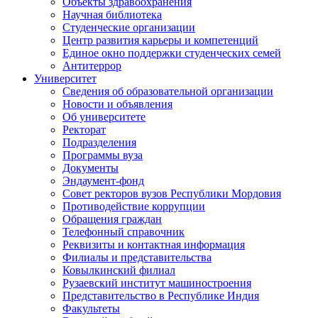
Объекты здравоохранения
Научная библиотека
Студенческие организации
Центр развития карьеры и компетенций
Единое окно поддержки студенческих семей
Антитеррор
Университет
Сведения об образовательной организации
Новости и объявления
Об университете
Ректорат
Подразделения
Программы вуза
Документы
Эндаумент-фонд
Совет ректоров вузов Республики Мордовия
Противодействие коррупции
Обращения граждан
Телефонный справочник
Реквизиты и контактная информация
Филиалы и представительства
Ковылкинский филиал
Рузаевский институт машиностроения
Представительство в Республике Индия
Факультеты