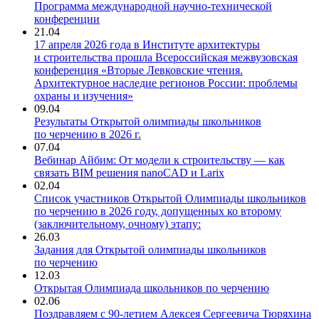
Программа международной научно-технической
конференции
21.04
17 апреля 2026 года в Институте архитектуры
и строительства прошла Всероссийская межвузовская
конференция «Вторые Левковские чтения.
Архитектурное наследие регионов России: проблемы
охраны и изучения»
09.04
Результаты Открытой олимпиады школьников
по черчению в 2026 г.
07.04
Вебинар Айбим: От модели к строительству — как
связать BIM решения nanoCAD и Larix
02.04
Список участников Открытой Олимпиады школьников
по черчению в 2026 году, допущенных ко второму
(заключительному, очному) этапу:
26.03
Задания для Открытой олимпиады школьников
по черчению
12.03
Открытая Олимпиада школьников по черчению
02.06
Поздравляем с 9️0-летием Алексея Сергеевича Тюряхина