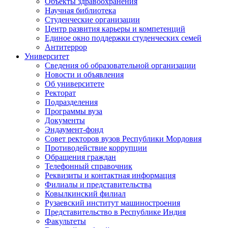
Объекты здравоохранения
Научная библиотека
Студенческие организации
Центр развития карьеры и компетенций
Единое окно поддержки студенческих семей
Антитеррор
Университет
Сведения об образовательной организации
Новости и объявления
Об университете
Ректорат
Подразделения
Программы вуза
Документы
Эндаумент-фонд
Совет ректоров вузов Республики Мордовия
Противодействие коррупции
Обращения граждан
Телефонный справочник
Реквизиты и контактная информация
Филиалы и представительства
Ковылкинский филиал
Рузаевский институт машиностроения
Представительство в Республике Индия
Факультеты