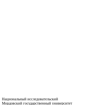
Статистика приёма
Большевистская ул., 68/1
dep-general@adm.mrsu.ru
+7 (8342) 24-37-32
Приёмная комиссия
Полежаева ул., 44
entrance-exam@adm.mrsu.ru
+7 (800) 222-13-77
© 1998–2026 МГУ им. Н.П. ОГАРЁВА
При использовании материалов сайта ссылка на источник
обязательна
Национальный исследовательский
Мордовский государственный университет