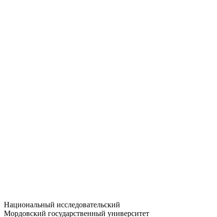
Статистика приёма
Большевистская ул., 68/1
dep-general@adm.mrsu.ru
+7 (8342) 24-37-32
Приёмная комиссия
Полежаева ул., 44
entrance-exam@adm.mrsu.ru
+7 (800) 222-13-77
© 1998–2026 МГУ им. Н.П. ОГАРЁВА
При использовании материалов сайта ссылка на источник
обязательна
Национальный исследовательский
Мордовский государственный университет