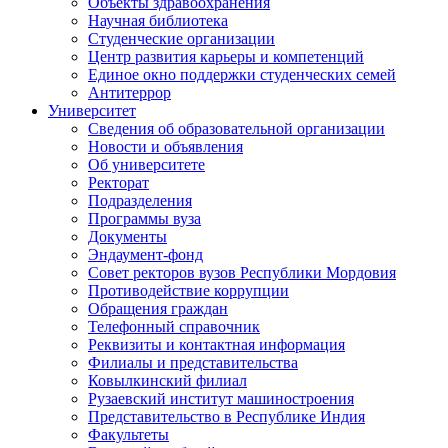
Объекты здравоохранения
Научная библиотека
Студенческие организации
Центр развития карьеры и компетенций
Единое окно поддержки студенческих семей
Антитеррор
Университет
Сведения об образовательной организации
Новости и объявления
Об университете
Ректорат
Подразделения
Программы вуза
Документы
Эндаумент-фонд
Совет ректоров вузов Республики Мордовия
Противодействие коррупции
Обращения граждан
Телефонный справочник
Реквизиты и контактная информация
Филиалы и представительства
Ковылкинский филиал
Рузаевский институт машиностроения
Представительство в Республике Индия
Факультеты