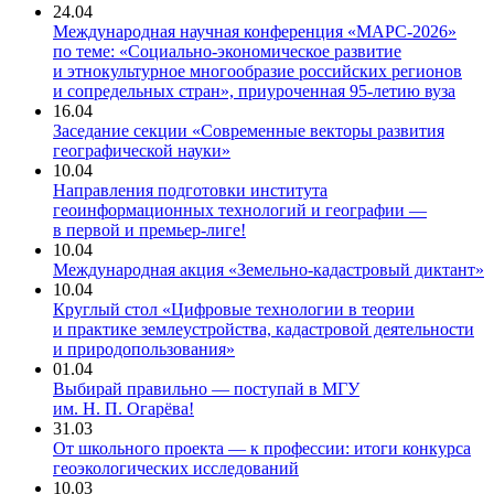
24.04
Международная научная конференция «МАРС-2026»
по теме: «Социально-экономическое развитие
и этнокультурное многообразие российских регионов
и сопредельных стран», приуроченная 95-летию вуза
16.04
Заседание секции «Современные векторы развития
географической науки»
10.04
Направления подготовки института
геоинформационных технологий и географии —
в первой и премьер-лиге!
10.04
Международная акция «Земельно-кадастровый диктант»
10.04
Круглый стол «Цифровые технологии в теории
и практике землеустройства, кадастровой деятельности
и природопользования»
01.04
Выбирай правильно — поступай в МГУ
им. Н. П. Огарёва!
31.03
От школьного проекта — к профессии: итоги конкурса
геоэкологических исследований
10.03