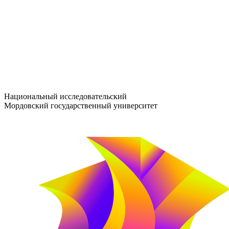
entrance-exam@adm.mrsu.ru
+7 (800) 222-13-77
© 1998–2026 МГУ им. Н.П. ОГАРЁВА
При использовании материалов сайта ссылка на источник обяз
Национальный исследовательский
Мордовский государственный университет